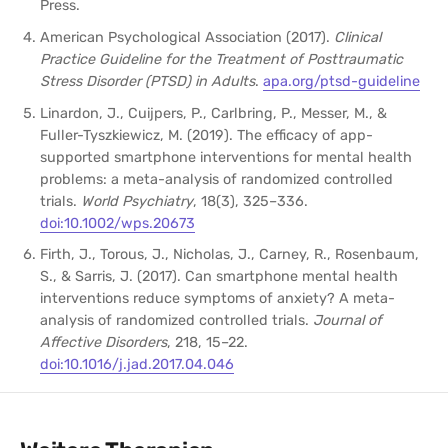
Press.
American Psychological Association (2017).
Clinical
Practice Guideline for the Treatment of Posttraumatic
Stress Disorder (PTSD) in Adults
.
apa.org/ptsd-guideline
Linardon, J., Cuijpers, P., Carlbring, P., Messer, M., &
Fuller-Tyszkiewicz, M. (2019). The efficacy of app-
supported smartphone interventions for mental health
problems: a meta-analysis of randomized controlled
trials.
World Psychiatry
, 18(3), 325–336.
doi:10.1002/wps.20673
Firth, J., Torous, J., Nicholas, J., Carney, R., Rosenbaum,
S., & Sarris, J. (2017). Can smartphone mental health
interventions reduce symptoms of anxiety? A meta-
analysis of randomized controlled trials.
Journal of
Affective Disorders
, 218, 15–22.
doi:10.1016/j.jad.2017.04.046