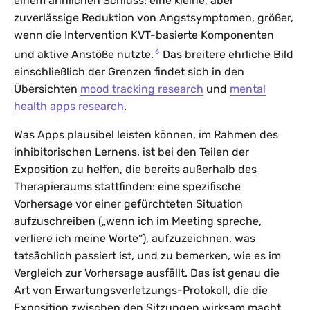
einem ähnlichen Schluss: eine kleine, aber
zuverlässige Reduktion von Angstsymptomen, größer,
wenn die Intervention KVT-basierte Komponenten
6
und aktive Anstöße nutzte.
Das breitere ehrliche Bild
einschließlich der Grenzen findet sich in den
Übersichten
mood tracking research
und
mental
health apps research
.
Was Apps plausibel leisten können, im Rahmen des
inhibitorischen Lernens, ist bei den Teilen der
Exposition zu helfen, die bereits außerhalb des
Therapieraums stattfinden: eine spezifische
Vorhersage vor einer gefürchteten Situation
aufzuschreiben („wenn ich im Meeting spreche,
verliere ich meine Worte“), aufzuzeichnen, was
tatsächlich passiert ist, und zu bemerken, wie es im
Vergleich zur Vorhersage ausfällt. Das ist genau die
Art von Erwartungsverletzungs-Protokoll, die die
Exposition zwischen den Sitzungen wirksam macht.