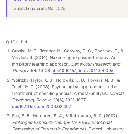
Zuletzt überprüft: Mai 2026.
QUELLEN
Craske, M. G., Treanor, M., Conway, C. C., Zbozinek, T., &
Vervliet, B. (2014). Maximizing exposure therapy: An
inhibitory learning approach.
Behaviour Research and
Therapy
, 58, 10–23.
doi:10.1016/j.brat.2014.04.006
Wolitzky-Taylor, K. B., Horowitz, J. D., Powers, M. B., &
Telch, M. J. (2008). Psychological approaches in the
treatment of specific phobias: A meta-analysis.
Clinical
Psychology Review
, 28(6), 1021–1037.
doi:10.1016/j.cpr.2008.02.007
Foa, E. B., Hembree, E. A., & Rothbaum, B. O. (2007).
Prolonged Exposure Therapy for PTSD: Emotional
Processing of Traumatic Experiences
. Oxford University