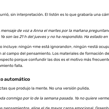
urrió, sin interpretación. El listón es lo que grabaría una cá
 mensaje de voz a Anna el martes por la mañana preguntando
Ya son las 21 h del jueves y no ha respondido. Ha estado en 
 no incluye: ningún «me está ignorando», ningún «está ocu
 al campo del pensamiento. Los materiales de formación del
respecto porque confundir las dos es el motivo más frecuent
miento falla.
to automático
ctas que produjo la mente. No una versión pulida.
da conmigo por lo de la semana pasada. Ya no quiere verme
ios pensamientos, elige el de mayor carga emocional. Green