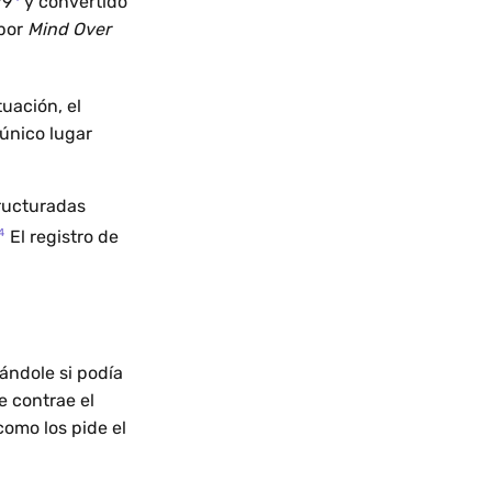
79
y convertido
 por
Mind Over
tuación, el
único lugar
ructuradas
4
El registro de
ándole si podía
e contrae el
como los pide el