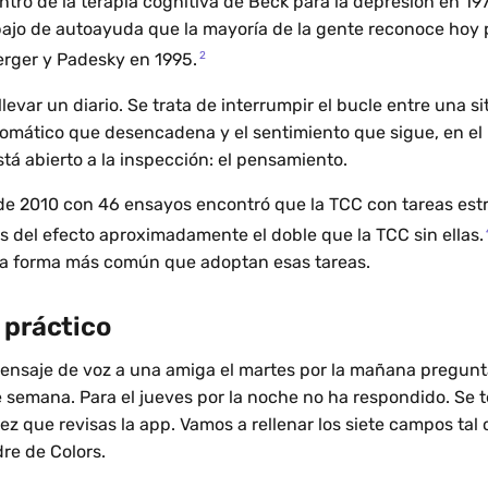
tro de la terapia cognitiva de Beck para la depresión en 19
abajo de autoayuda que la mayoría de la gente reconoce hoy
2
rger y Padesky en 1995.
llevar un diario. Se trata de interrumpir el bucle entre una si
mático que desencadena y el sentimiento que sigue, en el 
tá abierto a la inspección: el pensamiento.
de 2010 con 46 ensayos encontró que la TCC con tareas est
 del efecto aproximadamente el doble que la TCC sin ellas.
la forma más común que adoptan esas tareas.
 práctico
ensaje de voz a una amiga el martes por la mañana pregunt
 semana. Para el jueves por la noche no ha respondido. Se t
 que revisas la app. Vamos a rellenar los siete campos tal 
re de Colors.