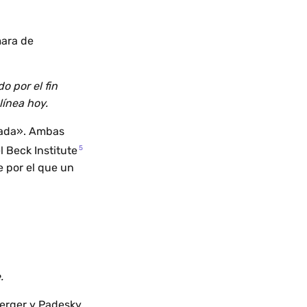
mara de
 por el fin
línea hoy.
pada». Ambas
5
 Beck Institute
e por el que un
.
berger y Padesky