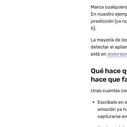
Marca cualquiera
En nuestro ejem
predicción
(ya no
ti).
La mayoría de lo
detectar el apil
está en
distorsio
Qué hace q
hace que fa
Unas cuantas cos
Escríbelo en 
emoción ya ha
capturarse en