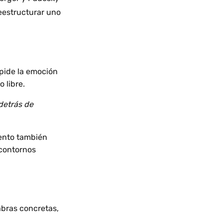
eestructurar uno
 pide la emoción
 libre.
detrás de
iento también
 contornos
bras concretas,