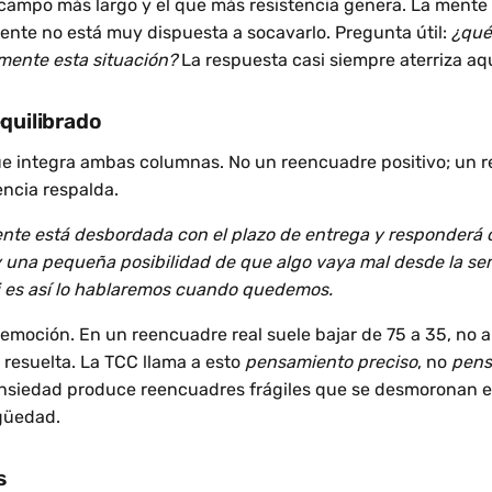
l campo más largo y el que más resistencia genera. La mente
ente no está muy dispuesta a socavarlo. Pregunta útil:
¿qué 
mente esta situación?
La respuesta casi siempre aterriza aqu
equilibrado
ue integra ambas columnas. No un reencuadre positivo; un 
encia respalda.
nte está desbordada con el plazo de entrega y responderá
y una pequeña posibilidad de que algo vaya mal desde la s
i es así lo hablaremos cuando quedemos.
emoción. En un reencuadre real suele bajar de 75 a 35, no a
 resuelta. La TCC llama a esto
pensamiento preciso
, no
pens
nsiedad produce reencuadres frágiles que se desmoronan e
güedad.
s