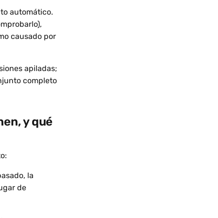
nto automático.
mprobarlo),
omo causado por
siones apiladas;
onjunto completo
nen, y qué
o:
asado, la
ugar de