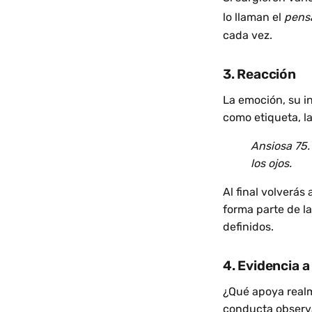
lo llaman el
pens
cada vez.
3. Reacción
La emoción, su in
como etiqueta, la
Ansiosa 75.
los ojos.
Al final volverá
forma parte de l
definidos.
4. Evidencia a
¿Qué apoya realm
conducta observa