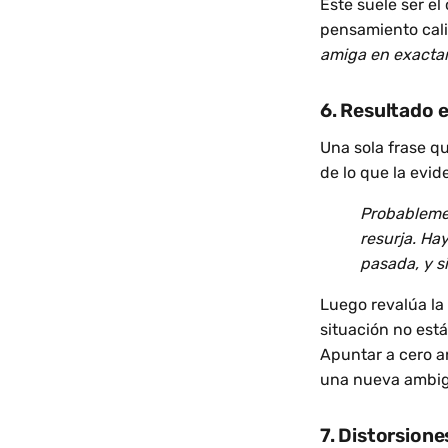
Este suele ser e
pensamiento cali
amiga en exacta
6. Resultado 
Una sola frase q
de lo que la evid
Probableme
resurja. Ha
pasada, y s
Luego revalúa la 
situación no está
Apuntar a cero a
una nueva ambi
7. Distorsione