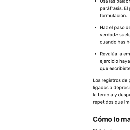
Usa las palab
paráfrasis. El
formulación.
Haz el paso d
verdad» suele 
cuando has he
Revalúa la em
ejercicio haya
que escribist
Los registros de
ligados a depres
la terapia y des
repetidos que imp
Cómo lo ma