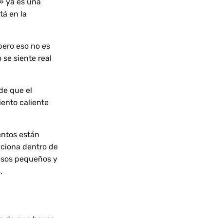
» ya es una
tá en la
pero eso no es
 se siente real
de que el
iento caliente
entos están
nciona dentro de
 esos pequeños y
.