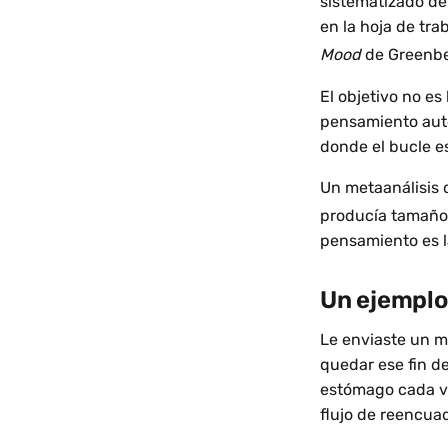
sistematizado den
en la hoja de tr
Mood
de Greenbe
El objetivo no es 
pensamiento auto
donde el bucle es
Un metaanálisis 
producía tamaños
pensamiento es 
Un ejemplo
Le enviaste un m
quedar ese fin de
estómago cada vez
flujo de reencuad