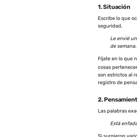
1. Situación
Escribe lo que oc
seguridad.
Le envié un
de semana. 
Fíjate en lo que
cosas pertenecen
son estrictos al 
registro de pensa
2. Pensamien
Las palabras exa
Está enfada
Si surgieron var