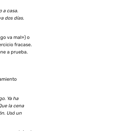
 a casa.
a dos días.
lgo va mal») o
rcicio fracase.
one a prueba.
samiento
go. Ya ha
Que la cena
ón. Usó un