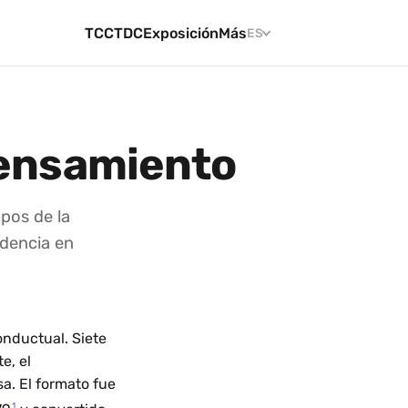
TCC
TDC
Exposición
Más
ES
pensamiento
pos de la
idencia en
onductual. Siete
e, el
a. El formato fue
1