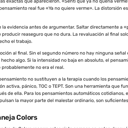
ras exactas que aparecieron. «Sentí que ya no quería verme
 pensamiento real fue «Ya no quiere verme». La distorsión es
e la evidencia antes de argumentar. Saltar directamente a «
producir reaseguro que no dura. La revaluación al final solo
cho el trabajo.
oción al final. Sin el segundo número no hay ninguna señal 
 hecho algo. Si la intensidad no baja en absoluto, el pensam
e probablemente no era el real.
 pensamiento no sustituyen a la terapia cuando los pensami
ión activa, pánico, TOC o TEPT. Son una herramienta que fu
pués de ella. Para los pensamientos automáticos cotidianos,
ulsan la mayor parte del malestar ordinario, son suficientes
neja Colors