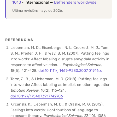
1010
· Internacional —
Befrienders Worldwide
Última revisión: mayo de 2026.
REFERENCIAS
Lieberman, M. D., Eisenberger, N. I., Crockett, M. J., Tom,
S. M., Pfeifer, J. H., & Way, B. M. (2007). Putting feelings
into words: Affect labeling disrupts amygdala activity in
response to affective stimuli.
Psychological Science
,
18(5), 421–428.
doi:10.1111/j.1467-9280.2007.01916.x
Torre, J. B., & Lieberman, M. D. (2018). Putting feelings
into words: Affect labeling as implicit emotion regulation.
Emotion Review
, 10(2), 116–124.
doi:10.1177/1754073917742706
Kircanski, K., Lieberman, M. D., & Craske, M. G. (2012).
Feelings into words: Contributions of language to
exposure therapy.
Psychological Science
, 23(10), 1086–