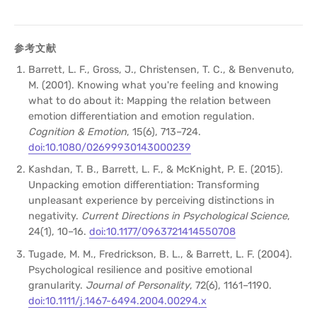
参考文献
Barrett, L. F., Gross, J., Christensen, T. C., & Benvenuto,
M. (2001). Knowing what you're feeling and knowing
what to do about it: Mapping the relation between
emotion differentiation and emotion regulation.
Cognition & Emotion
, 15(6), 713–724.
doi:10.1080/02699930143000239
Kashdan, T. B., Barrett, L. F., & McKnight, P. E. (2015).
Unpacking emotion differentiation: Transforming
unpleasant experience by perceiving distinctions in
negativity.
Current Directions in Psychological Science
,
24(1), 10–16.
doi:10.1177/0963721414550708
Tugade, M. M., Fredrickson, B. L., & Barrett, L. F. (2004).
Psychological resilience and positive emotional
granularity.
Journal of Personality
, 72(6), 1161–1190.
doi:10.1111/j.1467-6494.2004.00294.x