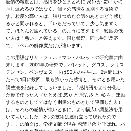
感情の粒度とは、感情をひとまとめに
良い
か
悪い
かに
押し込めるのではなく、個々の感情を区別する技術で
す。粒度の高い人は、張りつめた会議のあとにどう感じ
るかと聞かれると、「いらだっていて、少し気まずく
て、ほとんど疲れている」のように答えます。粒度の低
い人は「悪い」と答えます。同じ状況、同じ生理反応
で、ラベルの解像度だけが違います。
この用語はリサ・フェルドマン・バレットの研究室に由
来します。2001年の研究で、バレット、グロス、クリス
テンセン、ベンヴェヌートは53人の学生に、2週間にわ
たって1日に数回、最も強かった感情と、そのとき用いた
1
調整法を記録してもらいました。
感情語をより分化し
た形で使った人（たとえば
怒り
と
悲しみ
と
恥
を、連動
するものとしてではなく別個のものとして評価した人）
は、それらの感情が強いときに、より幅広い調整法を用
いてもいました。2つの技術は連れ立って現れたので
す。この論文は、学術文献で現在
感情分化
と呼ばれ、バ