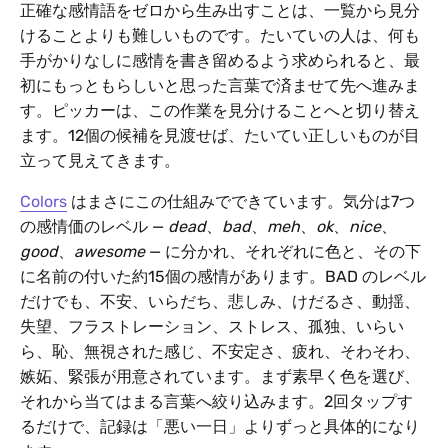
正確な感情語をゼロから生み出すことは、一覧から見分
けることよりも難しいものです。たいていの人は、何も
手がかりなしに感情を書き留めるよう求められると、最
初にもっともらしいと思った言葉で済ませて先へ進みま
す。ピッカーは、この作業を見分けることへと切り替え
ます。12個の候補を見渡せば、たいてい正しいものが目
立って見えてきます。
Colors
はまさにこの仕組みでできています。気分は7つ
の感情価のレベル —
dead
、
bad
、
meh
、
ok
、
nice
、
good
、
awesome
— に分かれ、それぞれに色と、その下
に名前の付いた約15個の感情があります。BAD のレベル
だけでも、不安、いらだち、悲しみ、けだるさ、動揺、
失望、フラストレーション、ストレス、孤独、いらい
ら、恥、無視された感じ、不安定さ、疲れ、そわそわ、
嫉妬、緊張が用意されています。まず素早く色を選び、
それから当てはまる言葉へ絞り込みます。2回タップす
るだけで、記録は「悪い一日」よりずっと具体的になり