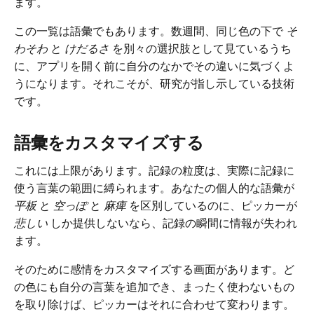
ます。
この一覧は語彙でもあります。数週間、同じ色の下で
そ
わそわ
と
けだるさ
を別々の選択肢として見ているうち
に、アプリを開く前に自分のなかでその違いに気づくよ
うになります。それこそが、研究が指し示している技術
です。
語彙をカスタマイズする
これには上限があります。記録の粒度は、実際に記録に
使う言葉の範囲に縛られます。あなたの個人的な語彙が
平板
と
空っぽ
と
麻痺
を区別しているのに、ピッカーが
悲しい
しか提供しないなら、記録の瞬間に情報が失われ
ます。
そのために感情をカスタマイズする画面があります。ど
の色にも自分の言葉を追加でき、まったく使わないもの
を取り除けば、ピッカーはそれに合わせて変わります。