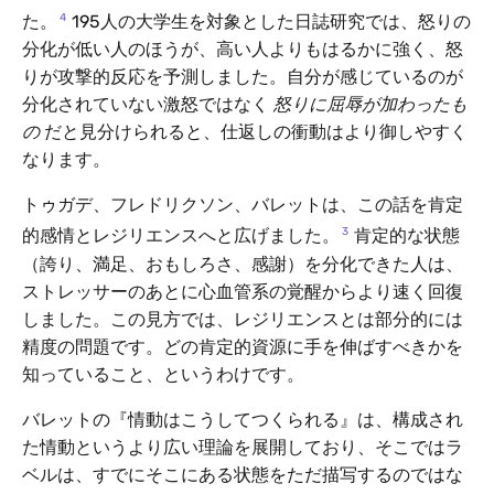
4
た。
195人の大学生を対象とした日誌研究では、怒りの
分化が低い人のほうが、高い人よりもはるかに強く、怒
りが攻撃的反応を予測しました。自分が感じているのが
分化されていない激怒ではなく
怒りに屈辱が加わったも
の
だと見分けられると、仕返しの衝動はより御しやすく
なります。
トゥガデ、フレドリクソン、バレットは、この話を肯定
3
的感情とレジリエンスへと広げました。
肯定的な状態
（誇り、満足、おもしろさ、感謝）を分化できた人は、
ストレッサーのあとに心血管系の覚醒からより速く回復
しました。この見方では、レジリエンスとは部分的には
精度の問題です。どの肯定的資源に手を伸ばすべきかを
知っていること、というわけです。
バレットの『情動はこうしてつくられる』は、構成され
た情動というより広い理論を展開しており、そこではラ
ベルは、すでにそこにある状態をただ描写するのではな