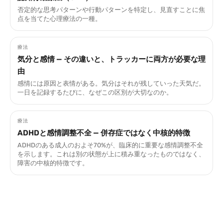
否定的な思考パターンや行動パターンを特定し、見直すことに焦
点を当てた心理療法の一種。
療法
気分と感情 — その違いと、トラッカーに両方が必要な理
由
感情には原因と表情がある。気分はそれが残していった天気だ。
一日を記録するたびに、なぜこの区別が大切なのか。
療法
ADHDと感情調整不全 — 併存症ではなく中核的特徴
ADHDのある成人のおよそ70%が、臨床的に重要な感情調整不全
を示します。これは別の状態が上に積み重なったものではなく、
障害の中核的特徴です。