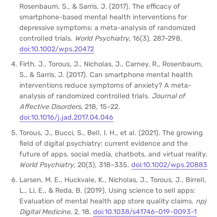
Rosenbaum, S., & Sarris, J. (2017). The efficacy of
smartphone-based mental health interventions for
depressive symptoms: a meta-analysis of randomized
controlled trials.
World Psychiatry
, 16(3), 287–298.
doi:10.1002/wps.20472
Firth, J., Torous, J., Nicholas, J., Carney, R., Rosenbaum,
S., & Sarris, J. (2017). Can smartphone mental health
interventions reduce symptoms of anxiety? A meta-
analysis of randomized controlled trials.
Journal of
Affective Disorders
, 218, 15–22.
doi:10.1016/j.jad.2017.04.046
Torous, J., Bucci, S., Bell, I. H., et al. (2021). The growing
field of digital psychiatry: current evidence and the
future of apps, social media, chatbots, and virtual reality.
World Psychiatry
, 20(3), 318–335.
doi:10.1002/wps.20883
Larsen, M. E., Huckvale, K., Nicholas, J., Torous, J., Birrell,
L., Li, E., & Reda, B. (2019). Using science to sell apps:
Evaluation of mental health app store quality claims.
npj
Digital Medicine
, 2, 18.
doi:10.1038/s41746-019-0093-1