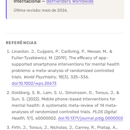
Internacional —
Befrienders Worldwide
Última revisão: maio de 2026.
REFERÊNCIAS
Linardon, J., Cuijpers, P., Carlbring, P., Messer, M., &
Fuller-Tyszkiewicz, M. (2019). The efficacy of app-
supported smartphone interventions for mental health
problems: a meta-analysis of randomized controlled
trials.
World Psychiatry
, 18(3), 325–336.
doi:10.1002/wps.20673
Goldberg, S. B., Lam, S. U., Simonsson, O., Torous, J., &
Sun, S. (2022). Mobile phone-based interventions for
mental health: A systematic meta-review of 14 meta-
analyses of randomized controlled trials.
PLOS Digital
Health
, 1(1), e0000002.
doi:10.1371/journal.pdig.0000002
Firth, J., Torous, J., Nicholas, J., Carney, R., Pratap, A.,