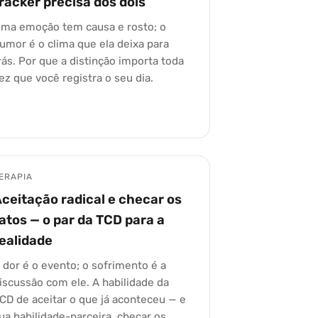
racker precisa dos dois
ma emoção tem causa e rosto; o
umor é o clima que ela deixa para
rás. Por que a distinção importa toda
ez que você registra o seu dia.
ERAPIA
ceitação radical e checar os
atos — o par da TCD para a
ealidade
 dor é o evento; o sofrimento é a
iscussão com ele. A habilidade da
CD de aceitar o que já aconteceu — e
ua habilidade-parceira, checar os