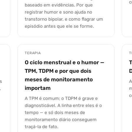
c
baseado em evidências. Por que
registrar humor e sono ajuda no
transtorno bipolar, e como flagrar um
episódio antes que ele se forme.
TERAPIA
T
O ciclo menstrual e o humor —
TPM, TDPM e por que dois
D
meses de monitoramento
s
A
importam
,
m
c
A TPM é comum; o TDPM é grave e
diagnosticável. A linha entre eles é o
tempo — e só dois meses de
monitoramento diário conseguem
traçá-la de fato.