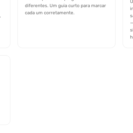
U
diferentes. Um guia curto para marcar
i
cada um corretamente.
,
s
—
s
h