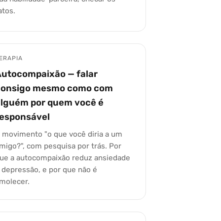
atos.
ERAPIA
Autocompaixão — falar
consigo mesmo como com
alguém por quem você é
responsável
 movimento "o que você diria a um
migo?", com pesquisa por trás. Por
ue a autocompaixão reduz ansiedade
 depressão, e por que não é
molecer.