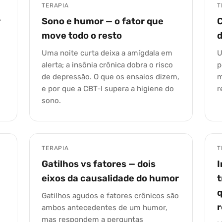
TERAPIA
T
r
Sono e humor — o fator que
move todo o resto
Uma noite curta deixa a amígdala em
U
alerta; a insônia crônica dobra o risco
p
de depressão. O que os ensaios dizem,
m
e por que a CBT-I supera a higiene do
r
sono.
TERAPIA
T
Gatilhos vs fatores — dois
I
eixos da causalidade do humor
Gatilhos agudos e fatores crônicos são
ambos antecedentes de um humor,
mas respondem a perguntas