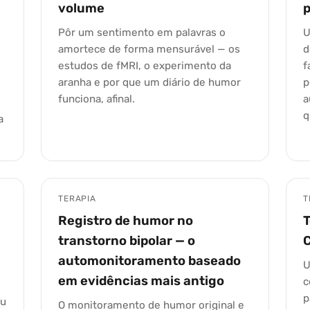
volume
Pôr um sentimento em palavras o
U
amortece de forma mensurável — os
d
estudos de fMRI, o experimento da
f
aranha e por que um diário de humor
p
funciona, afinal.
a
q
a
TERAPIA
T
Registro de humor no
T
transtorno bipolar — o
automonitoramento baseado
U
em evidências mais antigo
c
p
ou
O monitoramento de humor original e