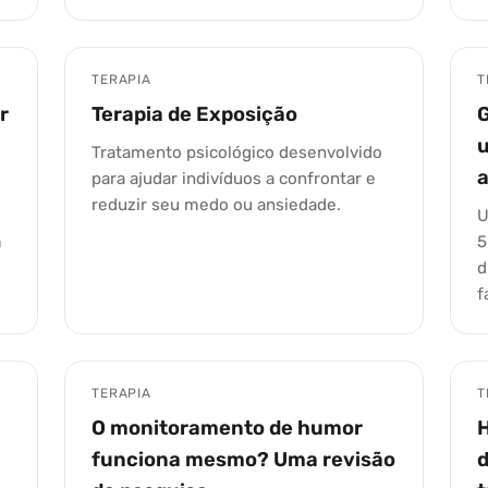
TERAPIA
T
r
Terapia de Exposição
u
Tratamento psicológico desenvolvido
para ajudar indivíduos a confrontar e
reduzir seu medo ou ansiedade.
U
m
5
d
f
TERAPIA
T
O monitoramento de humor
funciona mesmo? Uma revisão
d