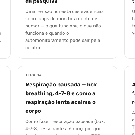
da pesquisa
t
Uma revisão honesta das evidências
U
sobre apps de monitoramento de
h
humor — o que funciona, o que não
t
e
funciona e quando o
v
.
automonitoramento pode sair pela
culatra.
TERAPIA
T
Respiração pausada — box
A
breathing, 4-7-8 e como a
f
respiração lenta acalma o
r
corpo
A
d
Como fazer respiração pausada (box,
T
4-7-8, ressonante a 6 rpm), por que
s