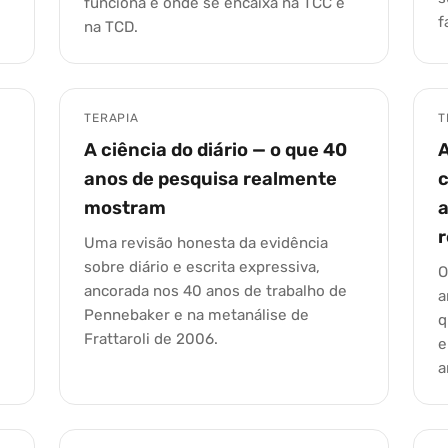
funciona e onde se encaixa na TCC e
f
na TCD.
TERAPIA
T
A ciência do diário — o que 40
anos de pesquisa realmente
mostram
Uma revisão honesta da evidência
sobre diário e escrita expressiva,
O
ancorada nos 40 anos de trabalho de
a
Pennebaker e na metanálise de
q
Frattaroli de 2006.
e
a