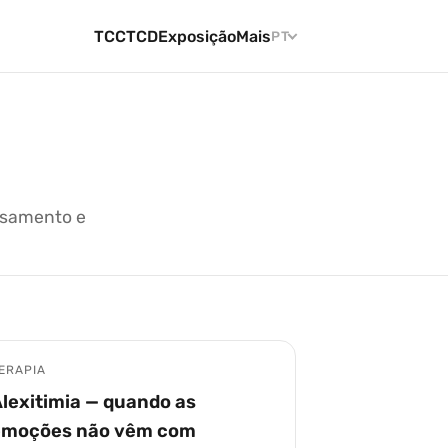
TCC
TCD
Exposição
Mais
PT
ensamento e
ERAPIA
lexitimia — quando as
emoções não vêm com