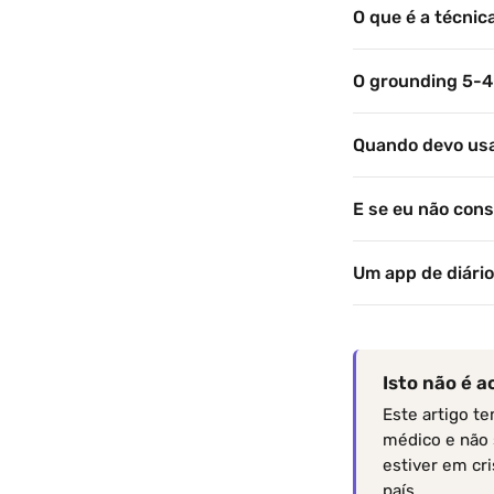
O que é a técnic
O grounding 5-4
Quando devo usa
E se eu não cons
Um app de diário
Isto não é 
Este artigo t
médico e não 
estiver em cr
país.