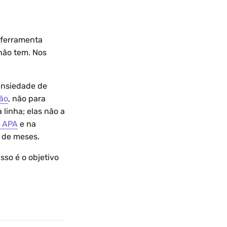
a ferramenta
não tem. Nos
ansiedade de
ção
, não para
linha; elas não a
a APA
e na
o de meses.
sso é o objetivo