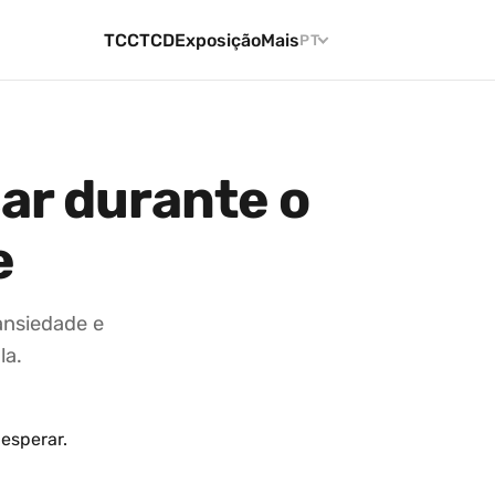
TCC
TCD
Exposição
Mais
PT
ar durante o
e
ansiedade e
la.
esperar.