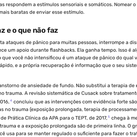
as respondem a estímulos sensoriais e somáticos. Nomear o
ais baratas de enviar esse estímulo.
az e o que não faz
rta ataques de pânico para muitas pessoas, interrompe a dis
ce um apoio durante flashbacks. Ela ganha tempo. Isso é a
 que você não intensificou é um ataque de pânico do qual 
ápido, e a própria recuperação é informação que o seu sist
transtorno de ansiedade de fundo. Não substitui a terapia d
no trauma. A revisão sistemática de Cusack sobre tratament
4
2016,
concluiu que as intervenções com evidência forte são
s no trauma (exposição prolongada, terapia de processamen
5
 de Prática Clínica da APA para o TEPT, de 2017,
chega à me
trauma e a exposição prolongada são de primeira linha. O g
ocê usa para se manter regulado o suficiente para fazer o tr