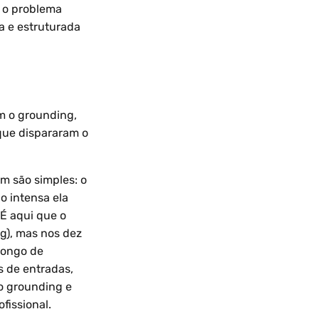
é o problema
a e estruturada
m o grounding,
que dispararam o
m são simples: o
o intensa ela
 É aqui que o
ng), mas nos dez
longo de
 de entradas,
o grounding e
fissional.