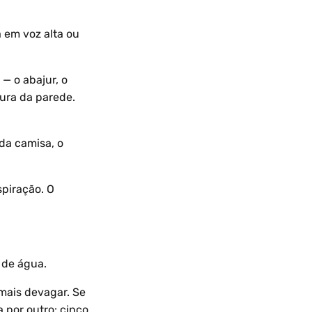
a em voz alta ou
— o abajur, o
tura da parede.
 da camisa, o
spiração. O
 de água.
 mais devagar. Se
a por outro: cinco