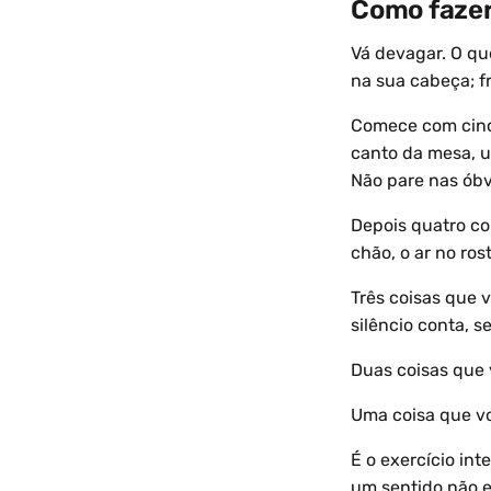
Como faze
Vá devagar. O que
na sua cabeça; f
Comece com cinco
canto da mesa, u
Não pare nas óbv
Depois quatro co
chão, o ar no ro
Três coisas que v
silêncio conta, s
Duas coisas que 
Uma coisa que vo
É o exercício int
um sentido não es