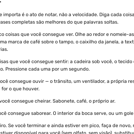
r
 importa é o ato de notar, não a velocidade. Diga cada cois
rases completas são melhores do que palavras soltas.
 coisas que você consegue ver. Olhe ao redor e nomeie-as 
ma marca de café sobre o tampo, o caixilho da janela, a tex
ias.
isas que você consegue sentir: a cadeira sob você, o tecido
sto. Pressione cada uma por um segundo.
ocê consegue ouvir — o trânsito, um ventilador, a própria re
e for o que houver.
você consegue cheirar. Sabonete, café, o próprio ar.
cê consegue saborear. O interior da boca serve, ou um gole
eiro. Se você terminar e ainda estiver em pico, faça de novo,
tiver disponível para você (sem olfato, sem visão), substitu