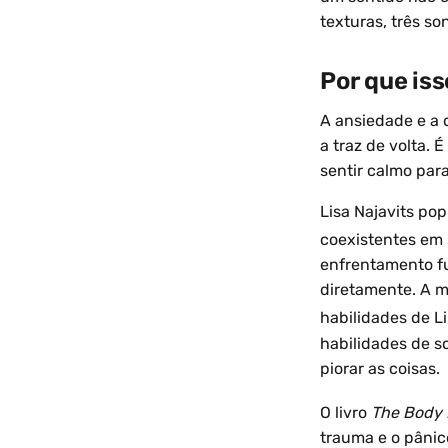
texturas, três so
Por que is
A ansiedade e a 
a traz de volta.
sentir calmo par
Lisa Najavits po
coexistentes em
enfrentamento fu
diretamente. A m
habilidades de L
habilidades de s
piorar as coisas.
O livro
The Body 
trauma e o pâni