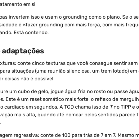
ratamento em si.
oas invertem isso e usam o grounding como o plano. Se o s
siedade é «fazer grounding com mais força, com mais frequ
ando. Está contendo.
e adaptações
xturas: conte cinco texturas que você consegue sentir sem o
para situações (uma reunião silenciosa, um trem lotado) em 
r coisas não é possível.
gure um cubo de gelo, jogue água fria no rosto ou passe água
os. Este é um reset somático mais forte: o reflexo de mergu
tmo cardíaco em segundos. A TCD chama isso de
T
no TIPP e o
ação mais alta, quando até nomear pelos sentidos parece t
.
agem regressiva: conte de 100 para trás de 7 em 7. Mesmo