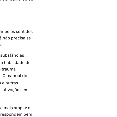
r pelos sentidos
ê não precisa se
e.
 substâncias
o habilidade de
o trauma
D
. O manual de
 e outras
ta ativação sem
a mais ampla: o
ão respondem bem