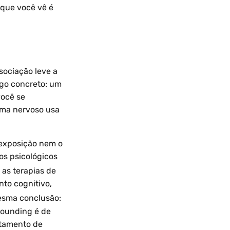
 que você vê é
sociação leve a
lgo concreto: um
você se
ema nervoso usa
e exposição nem o
os psicológicos
 as terapias de
to cognitivo,
sma conclusão:
rounding é de
atamento de