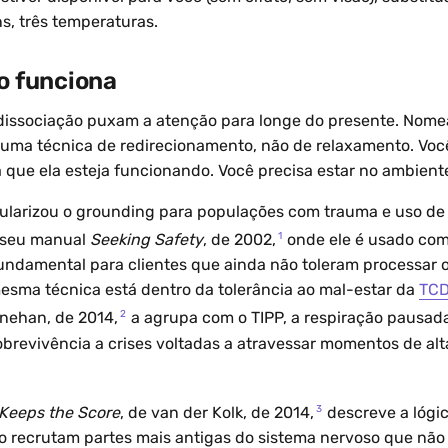
ns, três temperaturas.
so funciona
dissociação puxam a atenção para longe do presente. Nomea
 É uma técnica de redirecionamento, não de relaxamento. Voc
a que ela esteja funcionando. Você precisa estar no ambient
pularizou o grounding para populações com trauma e uso de
1
 seu manual
Seeking Safety
, de 2002,
onde ele é usado com
ndamental para clientes que ainda não toleram processar 
esma técnica está dentro da tolerância ao mal-estar da
TC
2
inehan, de 2014,
a agrupa com o TIPP, a respiração pausada
obrevivência a crises voltadas a atravessar momentos de al
3
Keeps the Score
, de van der Kolk, de 2014,
descreve a lógic
co recrutam partes mais antigas do sistema nervoso que n