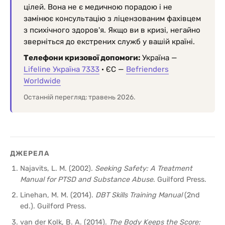
цілей. Вона не є медичною порадою і не
замінює консультацію з ліцензованим фахівцем
з психічного здоров'я. Якщо ви в кризі, негайно
зверніться до екстрених служб у вашій країні.
Телефони кризової допомоги:
Україна —
Lifeline Україна 7333
· ЄС —
Befrienders
Worldwide
Останній перегляд: травень 2026.
ДЖЕРЕЛА
Najavits, L. M. (2002).
Seeking Safety: A Treatment
Manual for PTSD and Substance Abuse
. Guilford Press.
Linehan, M. M. (2014).
DBT Skills Training Manual
(2nd
ed.). Guilford Press.
van der Kolk, B. A. (2014).
The Body Keeps the Score: