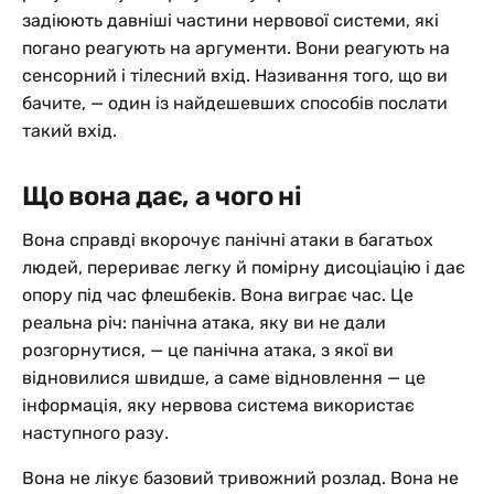
задіюють давніші частини нервової системи, які
погано реагують на аргументи. Вони реагують на
сенсорний і тілесний вхід. Називання того, що ви
бачите, — один із найдешевших способів послати
такий вхід.
Що вона дає, а чого ні
Вона справді вкорочує панічні атаки в багатьох
людей, перериває легку й помірну дисоціацію і дає
опору під час флешбеків. Вона виграє час. Це
реальна річ: панічна атака, яку ви не дали
розгорнутися, — це панічна атака, з якої ви
відновилися швидше, а саме відновлення — це
інформація, яку нервова система використає
наступного разу.
Вона не лікує базовий тривожний розлад. Вона не