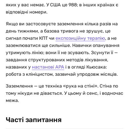
яких у вас немає. У США це 988; в інших країнах є
відповідні номери.
Якщо ви застосовуєте заземлення кілька разів на
день тижнями, а базова тривога не зрушує, це
сигнал почати КПТ чи
експозиційну терапію
, а не
заземлюватися ще сильніше. Навички опанування
утримують лінію; вони її не зсувають. Зсунути її —
завдання структурованих методів лікування,
названих у
настанові APA
і в огляді Кьюсака:
робота з клініцистом, зазвичай упродовж місяців.
Заземлення — це техніка «рука на стіні». Стіна по
тому нікуди не дівається. У цьому й сенс, і водночас
межа.
Часті запитання