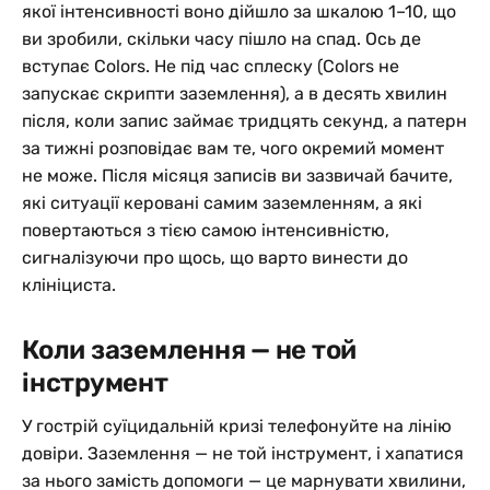
якої інтенсивності воно дійшло за шкалою 1–10, що
ви зробили, скільки часу пішло на спад. Ось де
вступає Colors. Не під час сплеску (Colors не
запускає скрипти заземлення), а в десять хвилин
після, коли запис займає тридцять секунд, а патерн
за тижні розповідає вам те, чого окремий момент
не може. Після місяця записів ви зазвичай бачите,
які ситуації керовані самим заземленням, а які
повертаються з тією самою інтенсивністю,
сигналізуючи про щось, що варто винести до
клініциста.
Коли заземлення — не той
інструмент
У гострій суїцидальній кризі телефонуйте на лінію
довіри. Заземлення — не той інструмент, і хапатися
за нього замість допомоги — це марнувати хвилини,