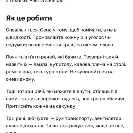
з техніки. Решта зачекає.
Як це робити
Сповільніться. Сенс у тому, щоб помічати, а не в
швидкості. Промовляйте кожну річ уголос чи
подумки; повні речення кращі за окремі слова.
Почніть з п'яти речей, які бачите. Роззирніться й
назвіть їх — лампа, кут столу, кавова пляма на столі,
рама вікна, текстура стіни. Не зупиняйтеся на
очевидному.
Тоді чотири речі, які можете відчути: стілець під
вами, тканина сорочки, підлога, повітря на обличчі.
Притисніть кожне на секунду.
Три речі, які чуєте, — рух транспорту, вентилятор,
власне дихання. Тиша теж рахується, якщо це все,