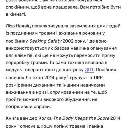
спокійним, щоб вона працювала. Вам потрібно бути
в кімнаті.
Ліза Наявіц популяризувала заземлення для людей
із поєднанням травми і вживання речовин у
1
посібнику
Seeking Safety
2002 року,
де воно
використовується як базова навичка опанування
для клієнтів, які ще не можуть переносити пряму
переробку травми. Та сама техніка вписана в
модуль толерантності до дистресу
ДПТ
. Посібник
2
навичок Лінехан 2014 року
групує її з TIPP,
розміреним диханням та іншими навичками
виживання в кризі, спрямованими на те, щоб
пройти моменти високого збудження, не
погіршивши справи.
Книга ван дер Колка
The Body Keeps the Score
2014
3
року
описує ширшу логіку: травма і паніка