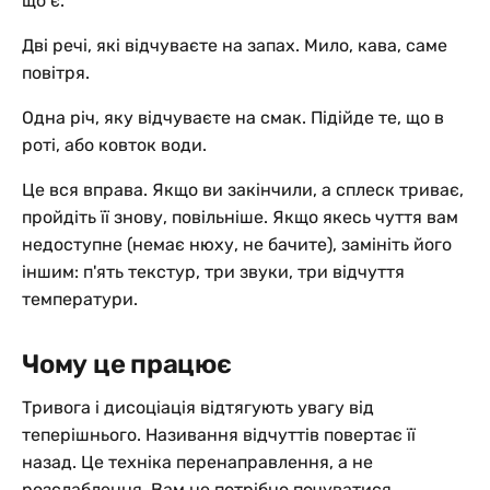
що є.
Дві речі, які відчуваєте на запах. Мило, кава, саме
повітря.
Одна річ, яку відчуваєте на смак. Підійде те, що в
роті, або ковток води.
Це вся вправа. Якщо ви закінчили, а сплеск триває,
пройдіть її знову, повільніше. Якщо якесь чуття вам
недоступне (немає нюху, не бачите), замініть його
іншим: п'ять текстур, три звуки, три відчуття
температури.
Чому це працює
Тривога і дисоціація відтягують увагу від
теперішнього. Називання відчуттів повертає її
назад. Це техніка перенаправлення, а не
розслаблення. Вам не потрібно почуватися