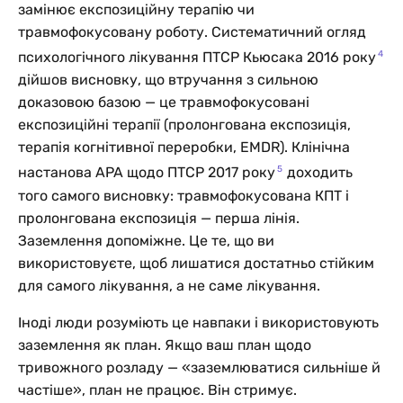
замінює експозиційну терапію чи
травмофокусовану роботу. Систематичний огляд
4
психологічного лікування ПТСР Кьюсака 2016 року
дійшов висновку, що втручання з сильною
доказовою базою — це травмофокусовані
експозиційні терапії (пролонгована експозиція,
терапія когнітивної переробки, EMDR). Клінічна
5
настанова APA щодо ПТСР 2017 року
доходить
того самого висновку: травмофокусована КПТ і
пролонгована експозиція — перша лінія.
Заземлення допоміжне. Це те, що ви
використовуєте, щоб лишатися достатньо стійким
для самого лікування, а не саме лікування.
Іноді люди розуміють це навпаки і використовують
заземлення як план. Якщо ваш план щодо
тривожного розладу — «заземлюватися сильніше й
частіше», план не працює. Він стримує.