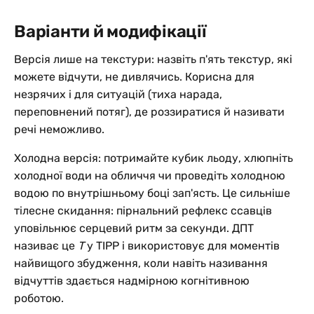
Варіанти й модифікації
Версія лише на текстури: назвіть п'ять текстур, які
можете відчути, не дивлячись. Корисна для
незрячих і для ситуацій (тиха нарада,
переповнений потяг), де роззиратися й називати
речі неможливо.
Холодна версія: потримайте кубик льоду, хлюпніть
холодної води на обличчя чи проведіть холодною
водою по внутрішньому боці зап'ясть. Це сильніше
тілесне скидання: пірнальний рефлекс ссавців
уповільнює серцевий ритм за секунди. ДПТ
називає це
T
у TIPP і використовує для моментів
найвищого збудження, коли навіть називання
відчуттів здається надмірною когнітивною
роботою.