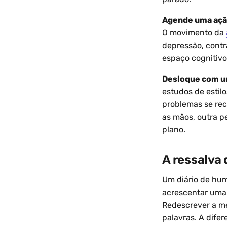
Agende uma açã
O movimento da
depressão, contr
espaço cognitivo
Desloque com um
estudos de estil
problemas se re
as mãos, outra p
plano.
A ressalva 
Um diário de hum
acrescentar uma 
Redescrever a me
palavras. A difer