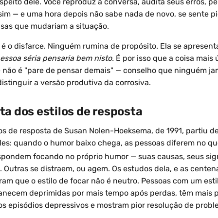
espeito dele. Você reproduz a conversa, audita seus erros, p
im — e uma hora depois não sabe nada de novo, se sente pi
sas que mudariam a situação.
 é o disfarce. Ninguém rumina de propósito. Ela se apresen
ssoa séria pensaria bem nisto.
É por isso que a coisa mais ú
 não é "pare de pensar demais" — conselho que ninguém ja
istinguir a versão produtiva da corrosiva.
ta dos estilos de resposta
ilos de resposta de Susan Nolen-Hoeksema, de 1991, partiu 
les: quando o humor baixo chega, as pessoas diferem no q
pondem focando no próprio humor — suas causas, seus sign
s. Outras se distraem, ou agem. Os estudos dela, e as cente
ram que o estilo de focar não é neutro. Pessoas com um esti
anecem deprimidas por mais tempo após perdas, têm mais p
s episódios depressivos e mostram pior resolução de prob