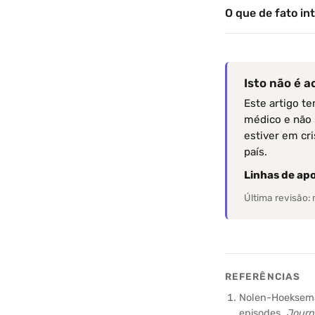
O que de fato i
Isto não é 
Este artigo t
médico e não 
estiver em cr
país.
Linhas de apo
Última revisão:
REFERÊNCIAS
Nolen-Hoeksema,
episodes.
Journ