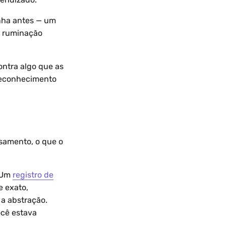
inha antes — um
A ruminação
ontra algo que as
reconhecimento
nsamento, o que o
. Um
registro de
 exato,
 a abstração.
ocê estava