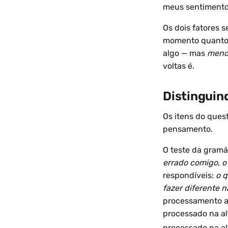
meus sentimentos
Os dois fatores 
momento quanto u
algo — mas
meno
voltas é.
Distinguin
Os itens do ques
pensamento.
O teste da gramá
errado comigo, o 
respondíveis:
o q
fazer diferente n
processamento a
processado na al
processado na al