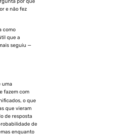
ergunta por que
or e não fez
ta como
til que a
mais seguiu —
de uma
ue fazem com
ificados, o que
nas que vieram
lo de resposta
robabilidade de
lemas enquanto