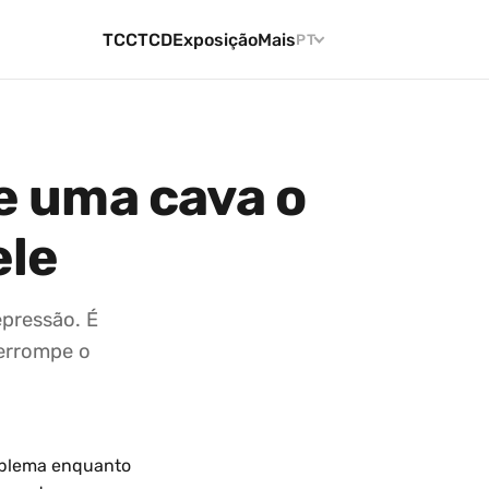
TCC
TCD
Exposição
Mais
PT
e uma cava o
ele
epressão. É
terrompe o
oblema enquanto