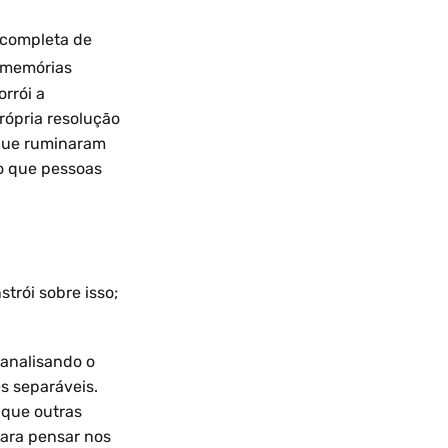
 completa de
s memórias
rrói a
rópria resolução
 que ruminaram
o que pessoas
strói sobre isso;
analisando o
s separáveis.
 que outras
para pensar nos