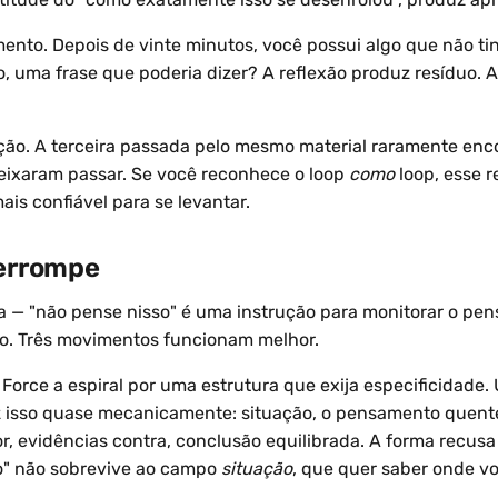
mento. Depois de vinte minutos, você possui algo que não t
o, uma frase que poderia dizer? A reflexão produz resíduo. 
ição. A terceira passada pelo mesmo material raramente enc
eixaram passar. Se você reconhece o loop
como
loop, esse 
mais confiável para se levantar.
terrompe
a — "não pense nisso" é uma instrução para monitorar o pe
. Três movimentos funcionam melhor.
Force a espiral por uma estrutura que exija especificidade
 isso quase mecanicamente: situação, o pensamento quente
r, evidências contra, conclusão equilibrada. A forma recusa
o" não sobrevive ao campo
situação
, que quer saber onde v