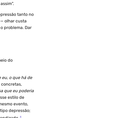
assim".
epressão tanto no
— olhar custa
 o problema. Dar
meio do
 eu, o que há de
 concretas,
a que eu poderia
sse estilo de
mesmo evento,
tipo depressão;
4
rendizado.