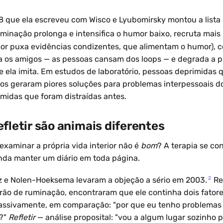
8 que ela escreveu com Wisco e Lyubomirsky montou a lista
minação prolonga e intensifica o humor baixo, recruta mai
or puxa evidências condizentes, que alimentam o humor), co
a os amigos — as pessoas cansam dos loops — e degrada a p
 ela imita. Em estudos de laboratório, pessoas deprimidas
os geraram piores soluções para problemas interpessoais d
midas que foram distraídas antes.
fletir são animais diferentes
examinar a própria vida interior não é
bom
? A terapia se con
nda manter um diário em toda página.
2
z e Nolen-Hoeksema levaram a objeção a sério em 2003.
Re
rão de ruminação, encontraram que ele continha dois fatore
passivamente, em comparação: "por que eu tenho problemas
?"
Refletir
— análise proposital: "vou a algum lugar sozinho 