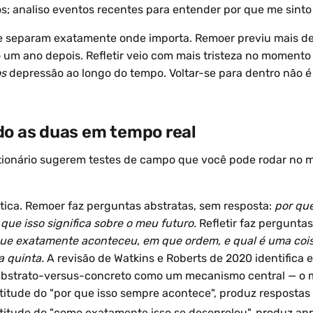
; analiso eventos recentes para entender por que me sinto 
se separam exatamente onde importa. Remoer previu mais d
m ano depois. Refletir veio com mais tristeza no momento 
s
depressão ao longo do tempo. Voltar-se para dentro não é
do as duas em tempo real
tionário sugerem testes de campo que você pode rodar no 
tica. Remoer faz perguntas abstratas, sem resposta:
por que
que isso significa sobre o meu futuro.
Refletir faz perguntas
ue exatamente aconteceu, em que ordem, e qual é uma cois
a quinta.
A revisão de Watkins e Roberts de 2020 identifica e
bstrato-versus-concreto como um mecanismo central — o 
titude do "por que isso sempre acontece", produz respostas 
titude do "como exatamente isso se desenrolou", produz ap