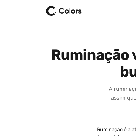
Ruminação v
bu
A ruminaçã
assim que
Ruminação é a a