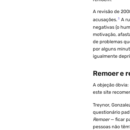
A revisão de 200
3
acusações.
A ru
negativas (o hum
motivação, afast
de problemas que
por alguns minut
igualmente depri
Remoer e re
A objeção óbvia: 
este site recome
Treynor, Gonzale
questionário pad
Remoer
— ficar 
pessoas não têm