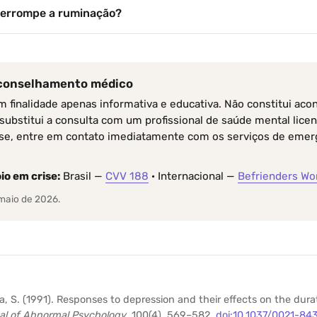
nterrompe a ruminação?
aconselhamento médico
em finalidade apenas informativa e educativa. Não constitui ac
substitui a consulta com um profissional de saúde mental licen
ise, entre em contato imediatamente com os serviços de emer
io em crise:
Brasil —
CVV 188
· Internacional —
Befrienders Wo
 maio de 2026.
 S. (1991). Responses to depression and their effects on the dura
al of Abnormal Psychology
, 100(4), 569–582.
doi:10.1037/0021-84