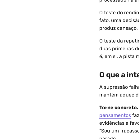
O teste do rendi
fato, uma decisã
produz cansaço.
O teste da repet
duas primeiras d
é, em si, a pista 
O que a in
A supressão falh
mantém aquecido
Torne concreto.
pensamentos
faz
evidências a favo
"Sou um fracass
parado.