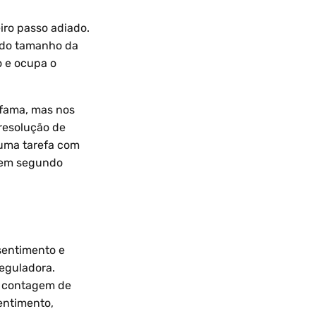
iro passo adiado.
do tamanho da
o e ocupa o
fama, mas nos
 resolução de
uma tarefa com
a em segundo
sentimento e
reguladora.
m contagem de
sentimento,