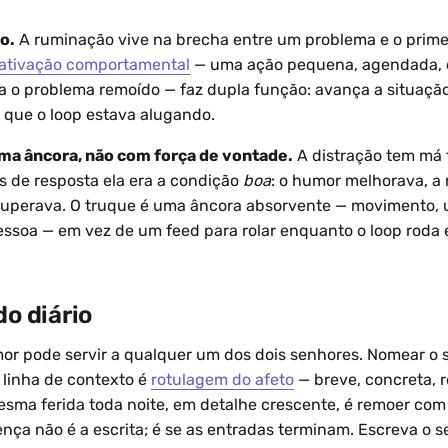
o.
A ruminação vive na brecha entre um problema e o prime
ativação comportamental
— uma ação pequena, agendada, 
a o problema remoído — faz dupla função: avança a situaçã
 que o loop estava alugando.
a âncora, não com força de vontade.
A distração tem má 
os de resposta ela era a condição
boa
: o humor melhorava, a
cuperava. O truque é uma âncora absorvente — movimento, 
essoa — em vez de um feed para rolar enquanto o loop rod
do diário
or pode servir a qualquer um dos dois senhores. Nomear o 
linha de contexto é
rotulagem do afeto
— breve, concreta, 
sma ferida toda noite, em detalhe crescente, é remoer co
ença não é a escrita; é se as entradas terminam. Escreva o 