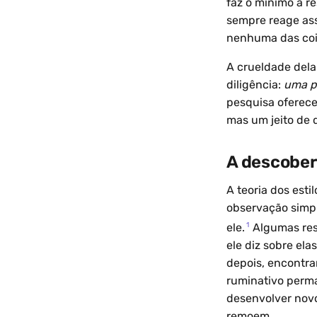
faz o mínimo a r
sempre reage ass
nenhuma das coi
A crueldade dela
diligência:
uma pe
pesquisa oferece
mas um jeito de d
A descober
A teoria dos est
observação simp
1
ele.
Algumas res
ele diz sobre ela
depois, encontra
ruminativo perm
desenvolver novo
remoem.