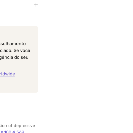
onselhamento
ciado. Se você
gência do seu
rldwide
tion of depressive
3X.100.4.569