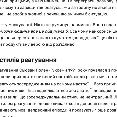
ячи при цьому з нею найменше. Ти переграєш розмову, р
, чому ти завжди так реагуєш, — а за годину не знаєш ні
е і не зробив жодної з речей, що змінили б ситуацію.
 — у маскуванні. Ніхто не руминує навмисно. Воно подає
йозна людина все це обдумала б.
Ось чому найкорисніше
це не «перестань занадто думати» (порада, якої ще ніхто 
и продуктивну версію від роз’їдливої.
стилів реагування
еагування Сьюзан Нолен-Гуксеми 1991 року почалася з пр
коли приходить знижений настрій, люди різняться в том
еагують зосередженням на самому настрої — його причи
про них каже. Інші відволікаються або діють. Її дослідження
, виявили, що зосереджувальний стиль не нейтральний. 
илем реагування довше лишаються в депресії після втра
вивають нові депресивні епізоди й показують гірше розв
рудять.