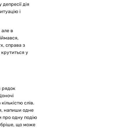
 депресії дія
итуацію і
 але в
іймався,
х, справа з
 крутиться у
и рядок
Щоночі
кількістю слів.
тя, напиши одне
и про одну подію
обріше, що може