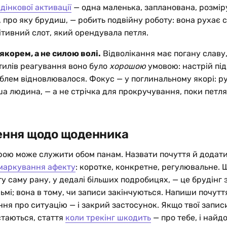
дінкової активації
— одна маленька, запланована, розміру
 про яку брудиш, — робить подвійну роботу: вона рухає с
ітивний слот, який орендувала петля.
якорем, а не силою волі.
Відволікання має погану славу,
тилів реагування воно було
хорошою
умовою: настрій під
блем відновлювалося. Фокус — у поглинальному якорі: ру
нша людина, — а не стрічка для прокручування, поки петля
ння щодо щоденника
ою може служити обом панам. Назвати почуття й додат
маркування афекту
: коротке, конкретне, регулювальне. 
 саму рану, у дедалі більших подробицях, — це брудінг з 
сьмі; вона в тому, чи записи закінчуються. Напиши почут
ня про ситуацію — і закрий застосунок. Якщо твої запис
стаються, стаття
коли трекінг шкодить
— про тебе, і найд