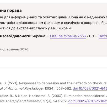
чна порада
е для інформаційних та освітніх цілей. Вона не є медичною 
льтацію з ліцензованим фахівцем з психічного здоров'я. Якщ
іться до екстрених служб у вашій країні.
изової допомоги:
Україна —
Lifeline Україна 7333
· ЄС —
Befr
ляд: травень 2026.
 S. (1991). Responses to depression and their effects on the dura
al of Abnormal Psychology
, 100(4), 569–582.
doi:10.1037/0021-84
nzalez, R., & Nolen-Hoeksema, S. (2003). Rumination reconsidered:
ive Therapy and Research
, 27(3), 247–259.
doi:10.1023/A:10239103