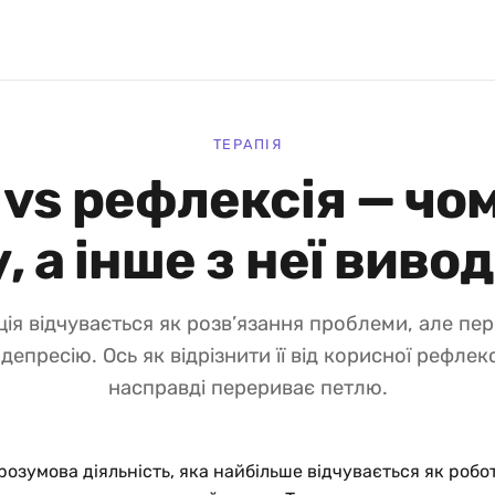
ТЕРАПІЯ
vs рефлексія — чо
, а інше з неї виво
ія відчувається як розв’язання проблеми, але пе
 депресію. Ось як відрізнити її від корисної рефлексі
насправді перериває петлю.
розумова діяльність, яка найбільше відчувається як робо