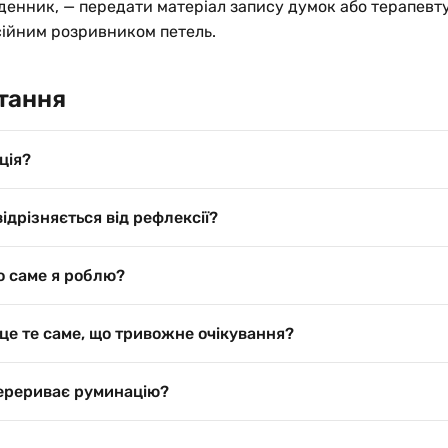
денник, — передати матеріал запису думок або терапевту
сійним розривником петель.
итання
ція?
ідрізняється від рефлексії?
о саме я роблю?
це те саме, що тривожне очікування?
ерериває руминацію?