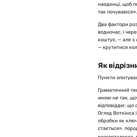
наодинці, щоб по
так почуваюся»
Два фактори роз
водночас, і чер
коштує, — але з
— крутитися кол
Як відрізн
Пункти опитувал
Граматичний тес
мною не так, що
відповіддю:
що с
Огляд Воткінса 
обробки як ключ
стається», поро
розгорталося», 