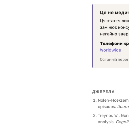
Це не меди
Ця стаття лиш
замінює консу
негайно зверн
Телефони кр
Worldwide
Останній перег
ДЖЕРЕЛА
Nolen-Hoeksema,
episodes.
Journ
Treynor, W., Go
analysis.
Cognit