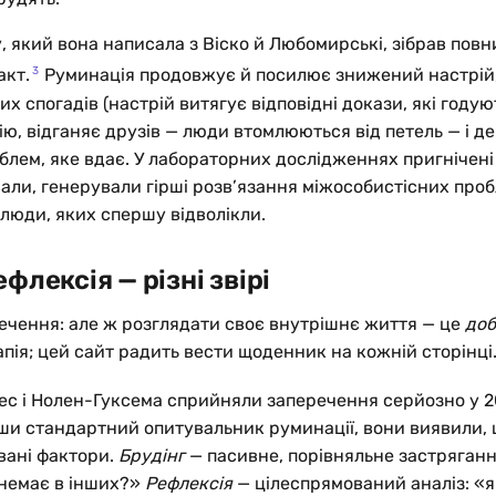
, який вона написала з Віско й Любомирські, зібрав повн
3
акт.
Руминація продовжує й посилює знижений настрій
х спогадів (настрій витягує відповідні докази, які годую
ю, відганяє друзів — люди втомлюються від петель — і д
блем, яке вдає. У лабораторних дослідженнях пригнічені 
ли, генерували гірші розв’язання міжособистісних проб
 люди, яких спершу відволікли.
ефлексія — різні звірі
ечення: але ж розглядати своє внутрішнє життя — це
до
пія; цей сайт радить вести щоденник на кожній сторінці
ес і Нолен-Гуксема сприйняли заперечення серйозно у 2
и стандартний опитувальник руминації, вони виявили, щ
вані фактори.
Брудінг
— пасивне, порівняльне застряганн
 немає в інших?»
Рефлексія
— цілеспрямований аналіз: «я