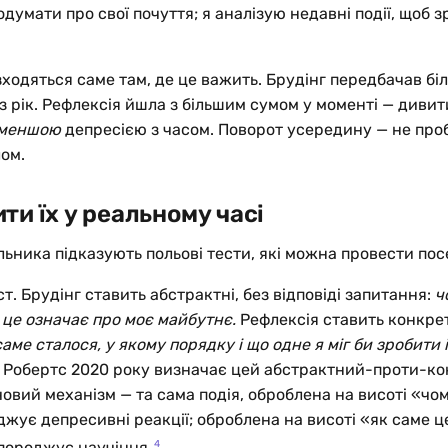
думати про свої почуття; я аналізую недавні події, щоб з
.
ходяться саме там, де це важить. Брудінг передбачав біл
ез рік. Рефлексія йшла з більшим сумом у моменті — дивит
меншою
депресією з часом. Поворот усередину — не про
ом.
ити їх у реальному часі
ьника підказують польові тести, які можна провести по
т. Брудінг ставить абстрактні, без відповіді запитання:
ч
 це означає про моє майбутнє.
Рефлексія ставить конкрет
аме сталося, у якому порядку і що одне я міг би зробити 
і Робертс 2020 року визначає цей абстрактний-проти-ко
овий механізм — та сама подія, оброблена на висоті «чо
джує депресивні реакції; оброблена на висоті «як саме ц
4
породжує научіння.