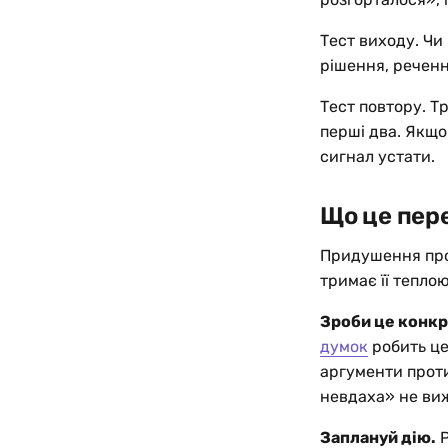
Тест виходу. Чи
рішення, реченн
Тест повтору. Т
перші два. Якщо
сигнал устати.
Що це пер
Придушення про
тримає її тепло
Зроби це конк
думок
робить це
аргументи проти
невдаха» не ви
Заплануй дію.
Р