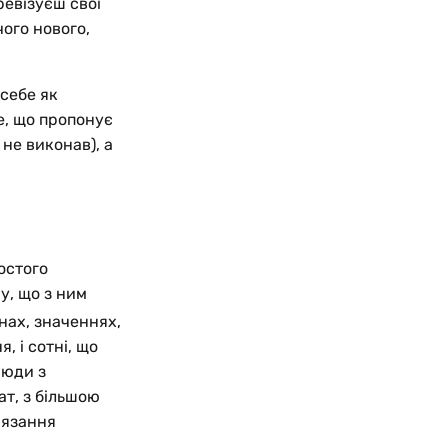
евізуєш свої
чого нового,
 себе як
, що пропонує
не виконав), а
остого
у, що з ним
нах, значеннях,
, і сотні, що
Люди з
т, з більшою
’язання