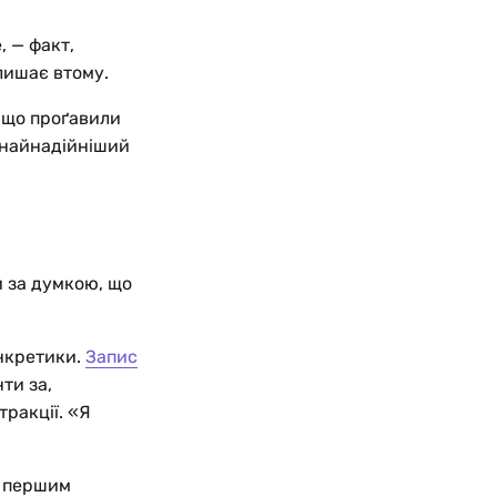
, — факт,
лишає втому.
, що проґавили
 найнадійніший
 за думкою, що
онкретики.
Запис
ти за,
ракції. «Я
м першим