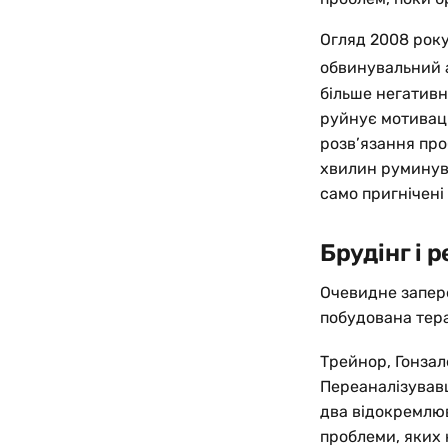
Огляд 2008 року
обвинувальний 
більше негативни
руйнує мотиваці
розв’язання про
хвилин руминува
само пригнічені
Брудінг і р
Очевидне запер
побудована тера
Трейнор, Гонзал
Переаналізувавш
два відокремлю
проблеми, яких