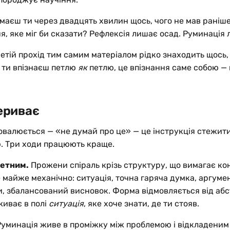
 маєш ти через двадцять хвилин щось, чого не мав раніше
я, яке міг би сказати? Рефлексія лишає осад. Руминація 
ретій прохід тим самим матеріалом рідко знаходить щось
 ти впізнаєш петлю
як
петлю, це впізнання саме собою —
ериває
валюється — «не думай про це» — це інструкція стежити
ю. Три ходи працюють краще.
ретним.
Прожени спіраль крізь структуру, що вимагає к
 майже механічно: ситуація, точна гаряча думка, аргумен
, збалансований висновок. Форма відмовляється від абст
живає в полі
ситуація
, яке хоче знати, де ти стояв.
уминація живе в проміжку між проблемою і відкладени