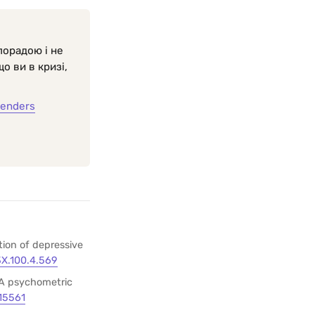
порадою і не
о ви в кризі,
ienders
tion of depressive
3X.100.4.569
 A psychometric
15561