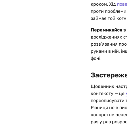
кроком. Хід
пове
проти проблеми,
займає той когн
Перемикайся з 
дослідженнях с
розв’язання про
руками в ній, і
фоні.
Застереже
Щоденник настр
контексту — це
переописувати ту
Різниця не в пи
конкретне речен
раз у раз розро