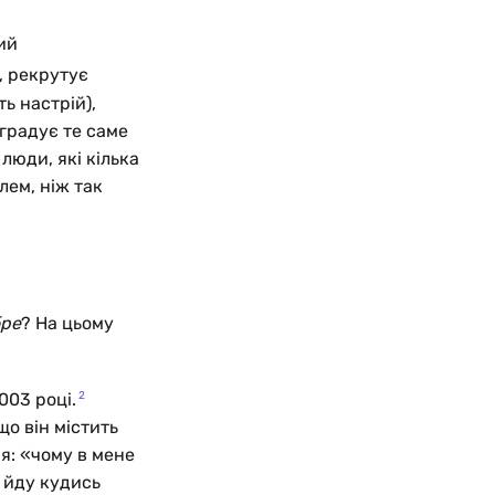
ий
, рекрутує
ть настрій),
еградує те саме
люди, які кілька
лем, ніж так
бре
? На цьому
.
2
003 році.
о він містить
я: «чому в мене
 йду кудись