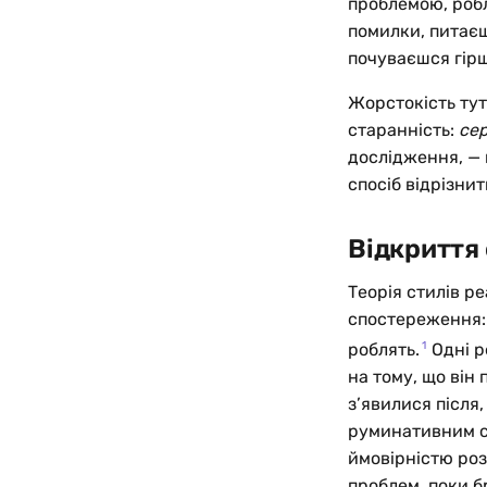
проблемою, робл
помилки, питаєш
почуваєшся гірш
Жорстокість тут
старанність:
сер
дослідження, — 
спосіб відрізнит
Відкриття 
Теорія стилів р
спостереження: 
1
роблять.
Одні р
на тому, що він 
з’явилися після
руминативним ст
ймовірністю роз
проблем, поки б