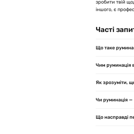
зробити твій що
іншого, є профе
Часті зап
Що таке румина
Чим руминація в
Як зрозуміти, щ
Чи руминація — 
Що насправді п