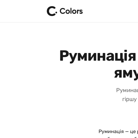
Руминація 
яму
Руминац
гіршу
Руминація — це 