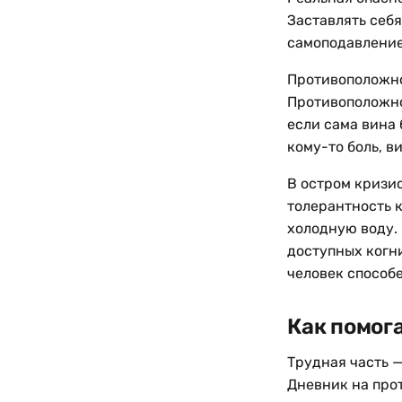
Заставлять себя
самоподавление
Противоположно
Противоположнос
если сама вина 
кому-то боль, в
В остром кризи
толерантность к
холодную воду.
доступных когни
человек способе
Как помог
Трудная часть —
Дневник на про