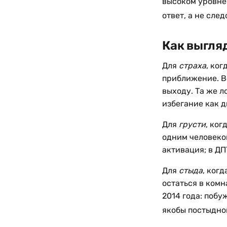
высоком уровне:
ответ, а не сле
Как выгля
Для
страха
, ко
приближение. Во
выходу. Та же л
избегание как 
Для
грусти
, ког
одним человеком
активация; в ДП
Для
стыда
, ког
остаться в комн
2014 года: побу
якобы постыдно