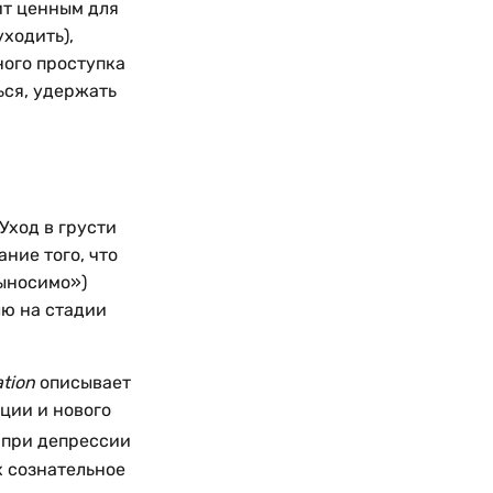
ит ценным для
уходить),
ного проступка
ься, удержать
Уход в грусти
ание того, что
выносимо»)
лю на стадии
tion
описывает
ции и нового
 при депрессии
х сознательное