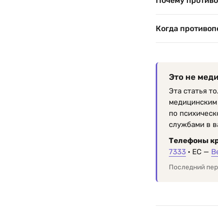
Почему противо
Когда противоп
Это не мед
Эта статья т
медицинским 
по психическ
службами в в
Телефоны к
7333
· ЕС —
B
Последний пер