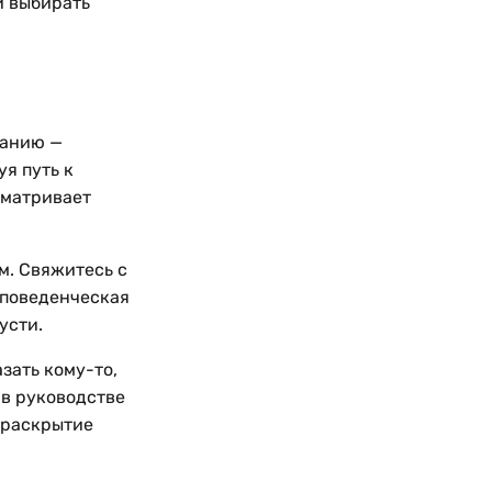
и выбирать
ганию —
я путь к
сматривает
м. Свяжитесь с
 поведенческая
усти.
зать кому-то,
 в руководстве
а раскрытие