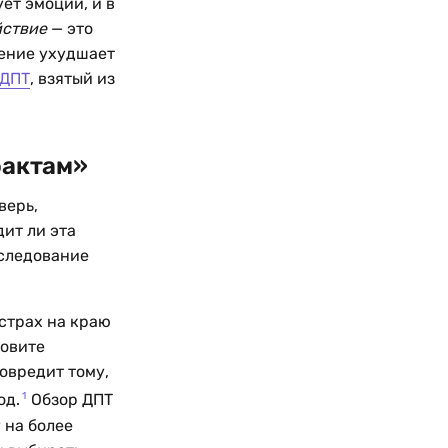
ет эмоции, и в
йствие
— это
ение ухудшает
ДПТ
, взятый из
фактам»
верь,
дит ли эта
 следование
страх на краю
зовите
овредит тому,
1
од.
Обзор ДПТ
 на более