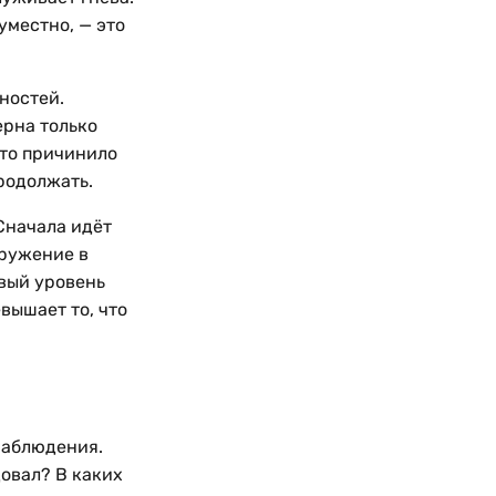
уместно, — это
ностей.
ерна только
что причинило
продолжать.
Сначала идёт
гружение в
вый уровень
вышает то, что
наблюдения.
овал? В каких