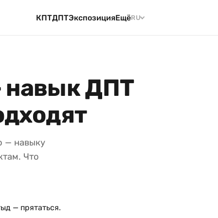
КПТ
ДПТ
Экспозиция
Ещё
RU
 навык ДПТ
одходят
ю — навыку
ктам. Что
ыд — прятаться.