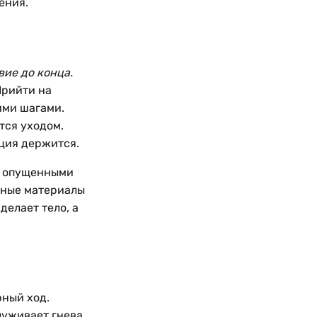
ения.
ие до конца.
Прийти на
ними шагами.
ется уходом.
ция держится.
 с опущенными
ебные материалы
делает тело, а
рный ход.
луживает гнева.