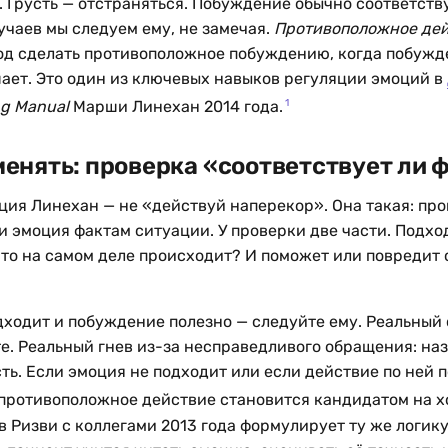
. Грусть — отстраняться. Побуждение обычно соответству
учаев мы следуем ему, не замечая.
Противоположное де
од сделать противоположное побуждению, когда побужд
шает. Это один из ключевых навыков регуляции эмоций в
1
ing Manual
Марши Линехан 2014 года.
менять: проверка «соответствует ли 
ия Линехан — не «действуй наперекор». Она такая: про
и эмоция фактам ситуации. У проверки две части. Подхо
что на самом деле происходит? И поможет или повредит
дходит и побуждение полезно — следуйте ему. Реальный 
е. Реальный гнев из-за несправедливого обращения: на
ь. Если эмоция не подходит или если действие по ней п
 противоположное действие становится кандидатом на х
 Ризви с коллегами 2013 года формулирует ту же логику