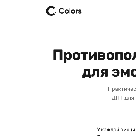
Противопо
для эм
Практичес
ДПТ для 
У каждой эмоции