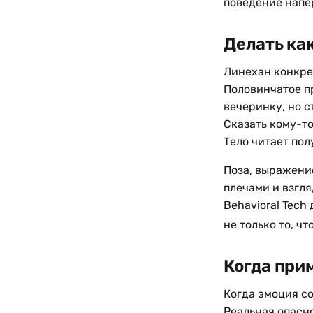
поведение напе
Делать как
Линехан конкрет
Половинчатое п
вечеринку, но с
Сказать кому-то
Тело читает по
Поза, выражение
плечами и взгля
Behavioral Tech
не только то, чт
Когда при
Когда эмоция с
Реальная опасно