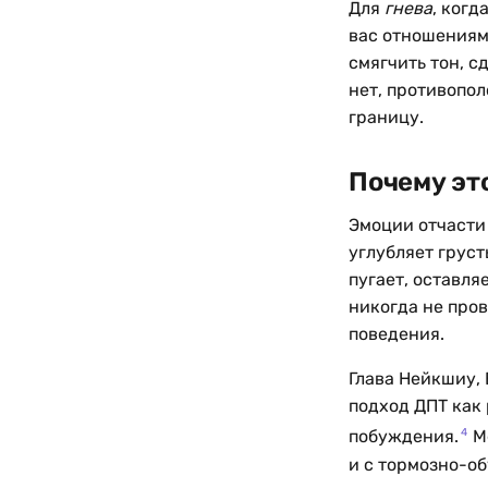
Для
гнева
, когд
вас отношениям,
смягчить тон, с
нет, противопол
границу.
Почему эт
Эмоции отчасти 
углубляет груст
пугает, оставля
никогда не про
поведения.
Глава Нейкшиу, 
подход ДПТ как
4
побуждения.
Ме
и с тормозно-о