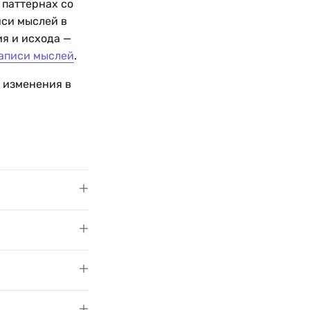
 паттернах со
иси мыслей в
я и исхода —
аписи мыслей
.
 изменения в