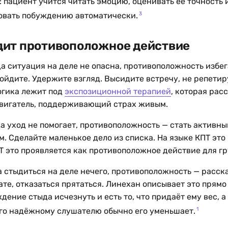
 пациент учится читать эмоцию, оценивать её точность 
3
довать побуждению автоматически.
дит противоположное действие
гда ситуация на деле не опасна, противоположность избе
йдите. Удержите взгляд. Высидите встречу, не репетиру
огика лежит под
экспозиционной терапией
, которая рас
двигатель, поддерживающий страх живым.
да уход не помогает, противоположность — стать активны
. Сделайте маленькое дело из списка. На языке КПТ это
Т это проявляется как противоположное действие для гр
да стыдиться на деле нечего, противоположность — расска
ате, отказаться прятаться. Линехан описывает это прямо
ждение стыда исчезнуть и есть то, что придаёт ему вес, 
1
го надёжному слушателю обычно его уменьшает.