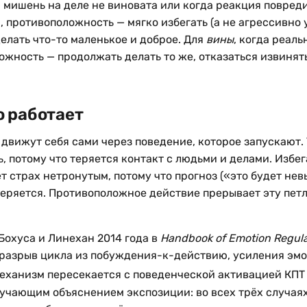
а мишень на деле не виновата или когда реакция повред
 противоположность — мягко избегать (а не агрессивно 
делать что-то маленькое и доброе. Для
вины
, когда реаль
ожность — продолжать делать то же, отказаться извинят
о работает
движут себя сами через поведение, которое запускают. 
ь, потому что теряется контакт с людьми и делами. Избег
ет страх нетронутым, потому что прогноз («это будет не
веряется. Противоположное действие прерывает эту пет
Бохуса и Линехан 2014 года в
Handbook of Emotion Regula
 разрыв цикла из побуждения-к-действию, усиления эмо
ханизм пересекается с поведенческой активацией КПТ
бучающим объяснением экспозиции: во всех трёх случая