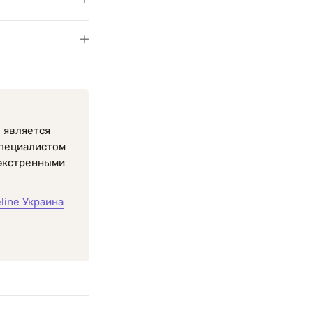
 является
специалистом
 экстренными
eline Украина