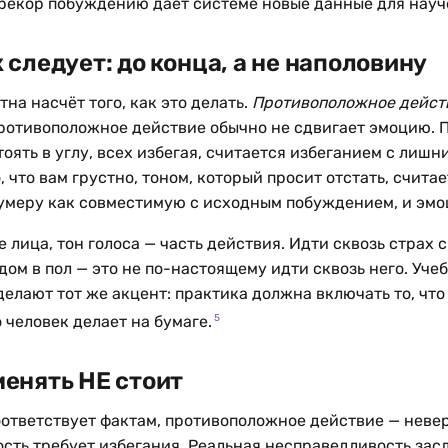
рекор побуждению даёт системе новые данные для науч
 следует: до конца, а не наполовину
на насчёт того, как это делать.
Противоположное действ
ротивоположное действие обычно не сдвигает эмоцию. 
тоять в углу, всех избегая, считается избеганием с лиш
, что вам грустно, тоном, который просит отстать, счита
лумеру как совместимую с исходным побуждением, и эмо
 лица, тон голоса — часть действия. Идти сквозь страх
дом в пол — это не по-настоящему идти сквозь него. Уч
 делают тот же акцент: практика должна включать то, что 
5
о человек делает на бумаге.
менять НЕ стоит
оответствует фактам, противоположное действие — неве
сть требует избегания. Реальная несправедливость зас