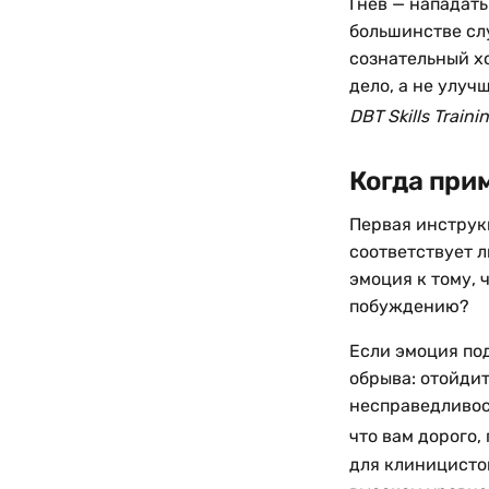
Гнев — нападать
большинстве сл
сознательный х
дело, а не улуч
DBT Skills Train
Когда при
Первая инструкц
соответствует л
эмоция к тому, 
побуждению?
Если эмоция по
обрыва: отойдит
несправедливост
что вам дорого,
для клиницистов