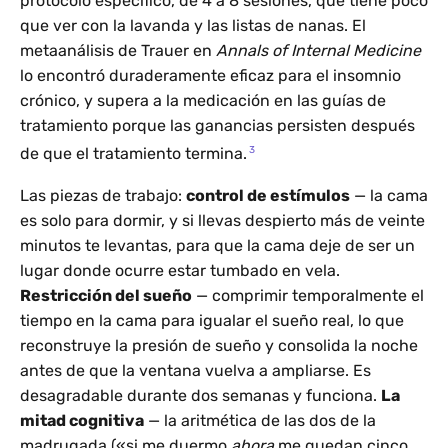
protocolo específico, de 4 a 8 sesiones, que tiene poco
que ver con la lavanda y las listas de nanas. El
metaanálisis de Trauer en
Annals of Internal Medicine
lo encontró duraderamente eficaz para el insomnio
crónico, y supera a la medicación en las guías de
tratamiento porque las ganancias persisten después
3
de que el tratamiento termina.
Las piezas de trabajo:
control de estímulos
— la cama
es solo para dormir, y si llevas despierto más de veinte
minutos te levantas, para que la cama deje de ser un
lugar donde ocurre estar tumbado en vela.
Restricción del sueño
— comprimir temporalmente el
tiempo en la cama para igualar el sueño real, lo que
reconstruye la presión de sueño y consolida la noche
antes de que la ventana vuelva a ampliarse. Es
desagradable durante dos semanas y funciona.
La
mitad cognitiva
— la aritmética de las dos de la
madrugada («si me duermo
ahora
me quedan cinco