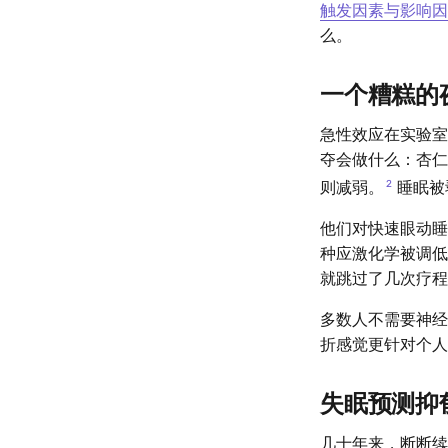
触发因素与影响因
么。
一个糟糕的
急性效应在实验室里可
夺会做什么：杏仁
2
则减弱。
睡眠被
他们对快速眼动睡
种应激化学被调低
就跳过了几次疗程
多数人不需要神经
折感觉更针对个人
失眠预测抑
几十年来，断断续