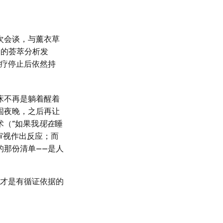
 次会谈，与薰衣草
ne》的荟萃分析发
疗停止后依然持
床不再是躺着醒着
固夜晚，之后再让
术（“如果我
现在
睡
审视作出反应；而
的那份清单——是人
—才是有循证依据的