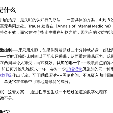
竟是什么
用的治疗，是失眠的认知行为疗法——一套具体的方案，4 到 8
同之处。Trauer 发表在《Annals of Internal Medici
持久有效，而它在治疗指南中排在药物之前，因为它的收益在治
激控制
——床只用来睡，如果你醒着超过二十分钟就起身，好让
——暂时压缩卧床时间以匹配实际睡眠，从而重建睡眠压力、巩
在两周里令人难受，而它有效。
认知的那一半
——凌晨两点的算
）和任何其他思维模式一样，会对一份
思维记录
所施加的同一种
律呼吸
作出反应。至于睡眠
卫生
——黑暗房间、不晚摄入咖啡因
，单凭它在试验中可靠地是最弱的成分。
眠，这套方案——通过临床医生或一个经过验证的数字化程序—
劲不是。