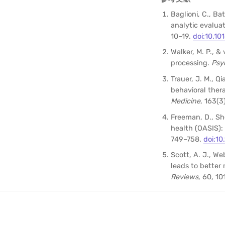
Baglioni, C., Ba
analytic evaluat
10–19.
doi:10.101
Walker, M. P., &
processing.
Psyc
Trauer, J. M., Q
behavioral ther
Medicine
, 163(3
Freeman, D., She
health (OASIS):
749–758.
doi:1
Scott, A. J., We
leads to better
Reviews
, 60, 1