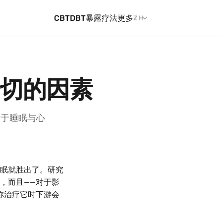
CBT
DBT
暴露疗法
更多
ZH
一切的因素
关于睡眠与心
眠就胜出了。研究
，而且——对于影
你治疗它时下游会