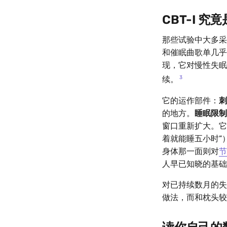
CBT-I 究
那些试验中大多采
和催眠曲歌单几乎毫无共
现，它对慢性失眠
3
续。
它的运作部件：
刺
的地方。
睡眠限制
窗口重新扩大。它
着就能睡五小时”
身体那一面则对
节
人早已知晓的基础
对已持续数月的失
做法，而和枕头较