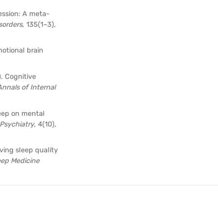
ression: A meta-
sorders
, 135(1–3),
motional brain
). Cognitive
Annals of Internal
leep on mental
Psychiatry
, 4(10),
ving sleep quality
eep Medicine