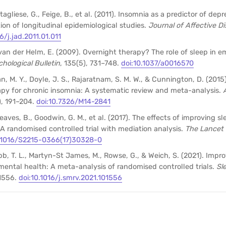
ttagliese, G., Feige, B., et al. (2011). Insomnia as a predictor of dep
ion of longitudinal epidemiological studies.
Journal of Affective Di
6/j.jad.2011.01.011
 van der Helm, E. (2009). Overnight therapy? The role of sleep in e
hological Bulletin
, 135(5), 731–748.
doi:10.1037/a0016570
ian, M. Y., Doyle, J. S., Rajaratnam, S. M. W., & Cunnington, D. (2015
apy for chronic insomnia: A systematic review and meta-analysis.
), 191–204.
doi:10.7326/M14-2841
aves, B., Goodwin, G. M., et al. (2017). The effects of improving s
 A randomised controlled trial with mediation analysis.
The Lancet 
0.1016/S2215-0366(17)30328-0
bb, T. L., Martyn-St James, M., Rowse, G., & Weich, S. (2021). Impro
 mental health: A meta-analysis of randomised controlled trials.
Sl
01556.
doi:10.1016/j.smrv.2021.101556