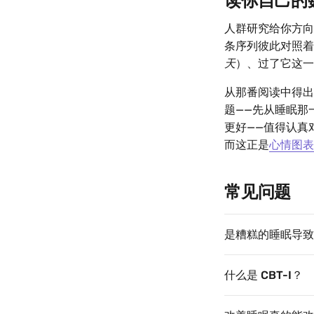
读你自己的
人群研究给你方
条序列彼此对照着
天
）、过了它这一
从那番阅读中得出
题——先从睡眠那
更好——值得认真
而这正是
心情图表
常见问题
是糟糕的睡眠导致
什么是 CBT-I？