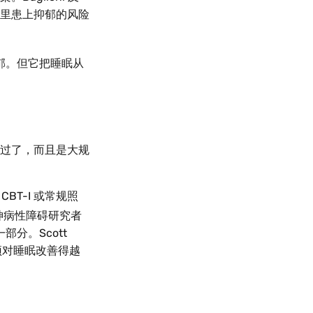
里患上抑郁的风险
郁。但它把睡眠从
过了，而且是大规
CBT-I 或常规照
神病性障碍研究者
分。Scott
预对睡眠改善得越