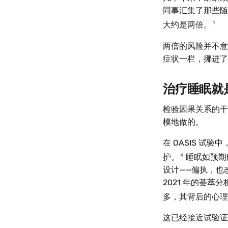
同事汇集了那些随
1
大约是两倍。
两倍的风险并不意
症状一栏，挪进了
治疗睡眠就
检验因果关系的干
模地做的。
在 OASIS 试验
4
护。
睡眠如预期
设计——偏执，也
2021 年的荟
多，其背后的心理
这已经接近试验证