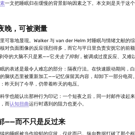
素
一文把睡眠归在缓慢的背景影响因素之下。本文则是关于这个
夜晚，可被测量
靠地显现。Walker 与 van der Helm 对睡眠与情绪文献
核对负面图像的反应强烈得多，而它与平日里负责安抚它的前额
剥夺的大脑不只是累——它
失去了抑制
，被调成过度反应、又难
眠的表述是最令人难忘的部分：隔夜疗法。在快速眼动期间，白
的脑状态里被重新加工——记忆保留其内容，却卸下一部分电荷
：昨天到了今早，仍带着昨天的电压。
科学也能认出那种行为印记：一个短夜之后，同一封邮件读起来
，而
认知扭曲
运行时遇到的阻力也更小。
郁——而不只是反过来
续的睡眠被当作抑郁的症状，仅此而已。纵向数据打破了那个框架。Ba