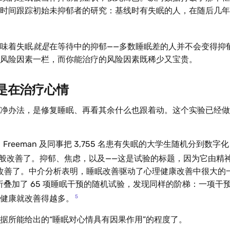
时间跟踪初始未抑郁者的研究：基线时有失眠的人，在随后几年
味着失眠
就是
在等待中的抑郁——多数睡眠差的人并不会变得抑
风险因素一栏，而你能治疗的风险因素既稀少又宝贵。
是在治疗心情
净办法，是修复睡眠、再看其余什么也跟着动。这个实验已经做
中，Freeman 及同事把 3,755 名患有失眠的大学生随机分到数字化 
般改善了。抑郁、焦虑，以及——这是试验的标题，因为它由精
改善了。中介分析表明，睡眠改善驱动了心理健康改善中很大的一部
萃分析叠加了 65 项睡眠干预的随机试验，发现同样的阶梯：一项干
5
健康就改善得越多。
据所能给出的“睡眠对心情具有因果作用”的程度了。