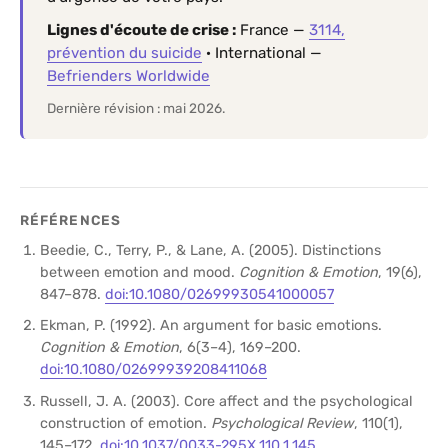
Lignes d'écoute de crise :
France —
3114,
prévention du suicide
· International —
Befrienders Worldwide
Dernière révision : mai 2026.
RÉFÉRENCES
Beedie, C., Terry, P., & Lane, A. (2005). Distinctions
between emotion and mood.
Cognition & Emotion
, 19(6),
847–878.
doi:10.1080/02699930541000057
Ekman, P. (1992). An argument for basic emotions.
Cognition & Emotion
, 6(3–4), 169–200.
doi:10.1080/02699939208411068
Russell, J. A. (2003). Core affect and the psychological
construction of emotion.
Psychological Review
, 110(1),
145–172.
doi:10.1037/0033-295X.110.1.145