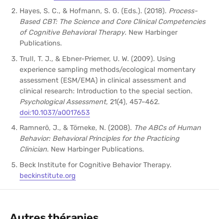
Hayes, S. C., & Hofmann, S. G. (Eds.). (2018).
Process-
Based CBT: The Science and Core Clinical Competencies
of Cognitive Behavioral Therapy
. New Harbinger
Publications.
Trull, T. J., & Ebner-Priemer, U. W. (2009). Using
experience sampling methods/ecological momentary
assessment (ESM/EMA) in clinical assessment and
clinical research: Introduction to the special section.
Psychological Assessment
, 21(4), 457–462.
doi:10.1037/a0017653
Ramnerö, J., & Törneke, N. (2008).
The ABCs of Human
Behavior: Behavioral Principles for the Practicing
Clinician
. New Harbinger Publications.
Beck Institute for Cognitive Behavior Therapy.
beckinstitute.org
Autres thérapies