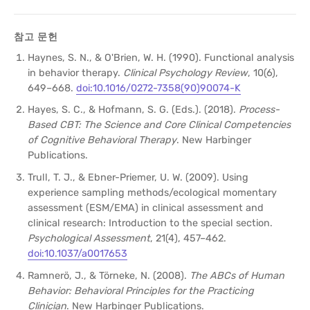
참고 문헌
Haynes, S. N., & O'Brien, W. H. (1990). Functional analysis
in behavior therapy.
Clinical Psychology Review
, 10(6),
649–668.
doi:10.1016/0272-7358(90)90074-K
Hayes, S. C., & Hofmann, S. G. (Eds.). (2018).
Process-
Based CBT: The Science and Core Clinical Competencies
of Cognitive Behavioral Therapy
. New Harbinger
Publications.
Trull, T. J., & Ebner-Priemer, U. W. (2009). Using
experience sampling methods/ecological momentary
assessment (ESM/EMA) in clinical assessment and
clinical research: Introduction to the special section.
Psychological Assessment
, 21(4), 457–462.
doi:10.1037/a0017653
Ramnerö, J., & Törneke, N. (2008).
The ABCs of Human
Behavior: Behavioral Principles for the Practicing
Clinician
. New Harbinger Publications.