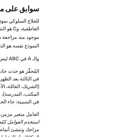
سوابق على مق
العاطفي
موجود منذ مراجعة هاينز وأ
النموذج نفسه هو الذ
والـ A في ABC ليس شيئًا واحدًا. بل ينقسم بنظافة إلى مقياسين زمنيين.
المُحفِّز هو حدث حاد
في الثالثة بعد الظهر. والمُحفِّزات في Colors منظَّمة
(الشريك، العائلة، الأ
المكتب، المدرسة)، و
في السببية: جاء الحدث
العامل متغير مزمن، غالبً
استخدم العوامل كمُح
مزاجك وتنشئ أنماطًا