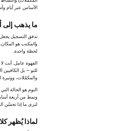
المكمّلات) والنشاط و
الأساس عبر أيام وأس
ما يذهب إلى أ
تدفق التسجيل يجعل ه
و
المكتب
هو المكان. 
لحظة واحدة.
القهوة عامل. أنت لا
للتو — بل الكافيين ا
والمكمّلات، ووتيرة ا
النوم هو الحالة التي
ونمط من أربعة أساب
لترى ما إذا تحسّن ا
لماذا يُظهر كل