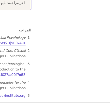
آخر مراجعة: مايو 2026.
المراجع
nical Psychology
358(90)90074-K
d Core Clinical
er Publications.
thods/ecological
oduction to the
0.1037/a0017653
nciples for the
er Publications.
eckinstitute.org