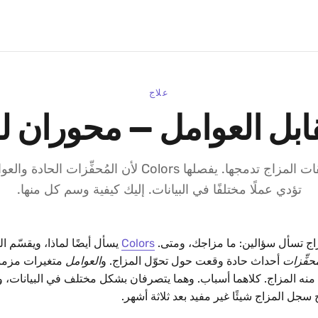
علاج
قابل العوامل — محوران ل
معظم تطبيقات المزاج تدمجها. يفصلها Colors لأن المُحفِّزات
تؤدي عملًا مختلفًا في البيانات. إليك كيفية وسم كل منها.
ج تسأل سؤالين: ما مزاجك، ومتى.
Colors
يسأل أيضًا لماذا، ويقسّم ا
ُحفِّزات
أحداث حادة وقعت حول تحوّل المزاج. و
العوامل
متغيرات مزمن
منه المزاج. كلاهما أسباب. وهما يتصرفان بشكل مختلف في البيانات، 
ج سجل المزاج شيئًا غير مفيد بعد ثلاثة أشهر.