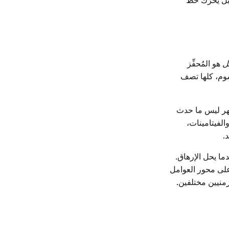
 بل يحرّك خط
ل
هو المُحفِّز
 وسوم، كلها تصف
ظهر ليس ما حدث
الفيتامينات،
.
دما يحل الإرهاق.
على محور العوامل
منيين مختلفين.