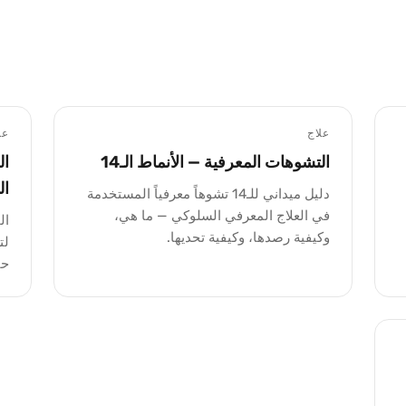
علاج
عل
التشوهات المعرفية — الأنماط الـ14
ال
ال
دليل ميداني للـ14 تشوهاً معرفياً المستخدمة
في العلاج المعرفي السلوكي — ما هي،
ال
وكيفية رصدها، وكيفية تحديها.
لت
حت