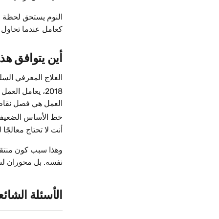
النوم يستحق لحظة م
كعامل عندما تحاول ت
أين يتوافق هذ
العلاج المعرفي السل
2018، يعامل العمل السريري كتحديد وتعديل للعمليات الفعلية التي تُديم المشكلة.
العمل هي فصل نقاط ا
خط الأساس الضعيف ذ
أنت لا تحتاج معالجًا
نفسه. بل محوران لسب
الأسئلة الشائع