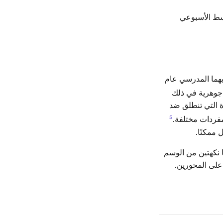
سط الأسبوعي
بهما المدرسي عام
وهرية في ذلك
ة التي تنطلق ضد
5
فردات مختلفة.
 ممكنًا.
 العوامل واجهتين منفصلتين في Colors. إنهما ليسا نكهتين من الوسم
على المحورين.