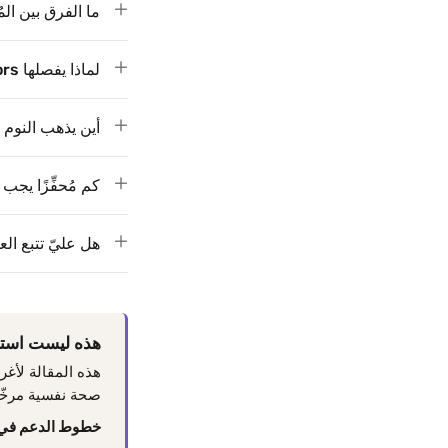
ما الفرق بين المُحفِ
لماذا يفصلها Colors بينما معظم التطبيقات لا تفعل؟
أين يذهب النوم —
كم مُحفِّزًا يج
هل عليّ تتبع الع
هذه ليست استش
هذه المقالة لأغ
صحة نفسية مرخّص
خطوط الدعم في 