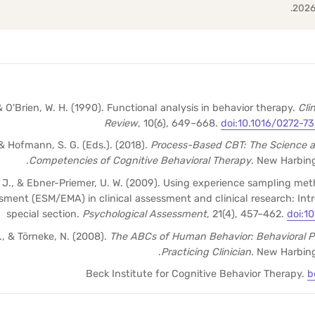
& O'Brien, W. H. (1990). Functional analysis in behavior therapy.
Cli
Review
, 10(6), 649–668.
doi:10.1016/0272-7
 & Hofmann, S. G. (Eds.). (2018).
Process-Based CBT: The Science an
Competencies of Cognitive Behavioral Therapy
. New Harbing
T. J., & Ebner-Priemer, U. W. (2009). Using experience sampling me
ent (ESM/EMA) in clinical assessment and clinical research: Intr
special section.
Psychological Assessment
, 21(4), 457–462.
doi:1
, & Törneke, N. (2008).
The ABCs of Human Behavior: Behavioral Pri
Practicing Clinician
. New Harbing
Beck Institute for Cognitive Behavior Therapy.
b