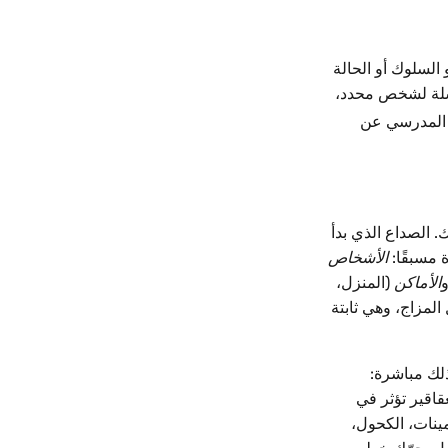
كي نموذج عملي لسبب ظهور حالة ما: سلسلة ABC، حيث A هو السابق، وB هو السلوك أو الحالة
السلسلة لشخص محدد،
 المدرسي عن
. الصداع الذي بدأ
الأشخاص
و
الأماكن
(المنزل،
المزاج، وهي ثابتة
عقاقير تؤثر في
مينات، الكحول،