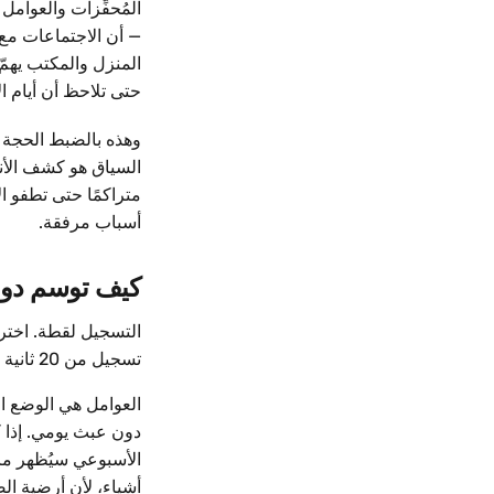
المُحفِّزات والعوامل
— أن الاجتماعات مع ش
المنزل والمكتب يهمّ
حتى تلاحظ أن أيام ال
وهذه بالضبط الحجة ا
السياق هو كشف الأنم
متراكمًا حتى تطفو ا
أسباب مرفقة.
كيف توسم دون
التسجيل لقطة. اختر مُ
تسجيل من 20 ثانية يحدث كل يوم أثمن من تسجيل من خمس دقائق يدوم أسبوعًا.
العوامل هي الوضع الم
دون عبث يومي. إذا 
الأسبوعي سيُظهر ما 
أشياء، لأن أرضية ال