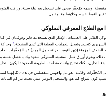
نفصلة. وسِمه كمُحفِّز صحي على تسجيل بعد ليلة سيئة. وراقب المتو
غيير النمط نفسه. وكلاهما معًا مقبول.
ا مع العلاج المعرفي السلوكي
وكي القائم على العمليات، الإطار الذي يستخدمه هايز وهوفمان في كتا
2
وحركة ج
لضعف المزمنة (دَين النوم، العزلة، حمل المواد) عن المُحفِّزات الحاد
لك. وتقوم أوراق عمل التنشيط السلوكي لمعهد بيك بالفصل نفسه بم
 لبدء التحليل، لكنك تحتاج بيانات منظمة بالطريقة الصحيحة ليكون التحليل
وهذا سبب كون منتقي المُحفِّزات وقائمة
ب كون المزاج كما هو، والتسجيل اليومي مبني بحيث تتراكم البيانات 
ة