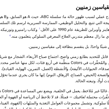
ياسين زمنيين
للعلاج السلو
ة، وC هو النتيجة التي تتبع. والتحليل الوظيفي، الممارسة السريرية لرسم تلك 
1
وبراين للطريقة عام 1990 على الأقل.
وكتاب رامنيرو وتورنيكه
4
ي ما زال معظم متدربي العلاج المعرفي السلوكي يتعلمون منه.
 قابل للتحديد بطابع زمني واضح. اجتماع صباح الأربعاء. الشجار مع شريك
 في أربع فئات، لكل منها عناصر محددة مسبقًا:
صدقاء، الحيوانات الأليفة)، و
الأنشطة
(العمل، التمرين، الهواية، القيادة)، 
الصحة
(الحيض، الصداع، الإرهاق، النوم). إنها ما كان يجري عندما تحوّل 
 أولًا، وتبعته الحالة.
ا غير مُلاحَظ، يعمل في الخلفية. ويضع نص المساعدة في Colors ذلك مباشرة:
فِّزات محتملة لعافيتك
— فمثلًا، قد لا تلاحظ أن الرياضة أو القهوة أو ال
 سلوكية. وتشمل مجموعات العوامل التغذية والمنبّهات (القهوة، الفيتا