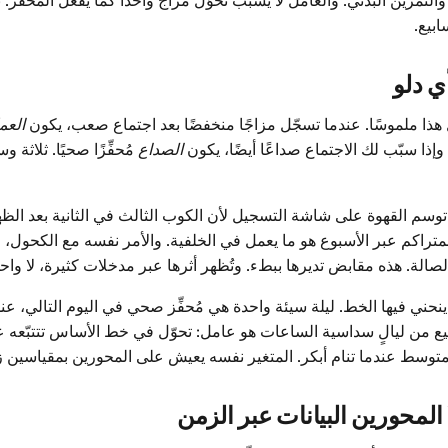
التمرين البدني. والعامل لا يسبب تحوّل مزاج واحدًا كما يفعل المُحفِّز.
ابيع.
ي دلو
ذا ملموسًا. عندما تسجّل مزاجًا منخفضًا بعد اجتماع صعب، يكون
العم
وإذا سبّب لك الاجتماع صداعًا أيضًا، يكون
الصداع
مُحفِّزًا صحيًا. ثلاثة
 توسم القهوة على شاشة التسجيل لأن الكوب الثالث في الثانية بعد ال
لمتراكم عبر الأسبوع هو ما يعمل في الخلفية. والأمر نفسه مع الكحول، و
لصالة. هذه مقابض تديرها ببطء. وتُظهر أثرها عبر مدخلات كثيرة، لا واحد
 ينحني فيها الخط. ليلة سيئة واحدة هي مُحفِّز صحي في اليوم التالي، عن
يع من ليالٍ سداسية الساعات هو عامل: تحوّل في خط الأساس تتتبّعه 
لمتوسط عندما تنام أبكر. المتغير نفسه يعيش على المحورين بمقياسين ز
ا المحورين البيانات عبر الزمن