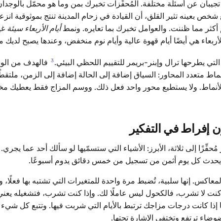
 تجيبان عن أسئلة مختلفة. المُحفِّزات تخبرك بمن وما هو محمّل بالوجدان 
خص بعينه تثير القلق، أن القيادة في زحام المدينة تنتج بموثوقية انزعاجً
 أكثر مما ظننت. والعوامل تخبرك بما تعايره. ونمط
أيام الأربعاء سيئة
غير
أربعاء هي أيضًا أيام قهوة عالية وأيام نوم منخفض، وعندها يصبح لديك ما
3
لتي يطرحها ترال وإبنر-بريمر للتقييم اللحظي البيئي.
فالهدف من الو
اط متعدد المحاور: السياق إضافة إلى الحالة إضافة إلى الزمن، ملتقطًا
لأنماط. ولا يستطيع محور واحد فعل ذلك. ووسم المزاج فقط يعطيك مخطط
 إفراط في التفكير
حفِّزًا إلى ثلاثة، الأبرز: الأشياء التي ستسمّيها لو سألك أحد عما يجري.
عاكس. إنها سلبية، تُضبط مرة واحدة للمتغيرات التي تشتبه بها فعلًا، وتُت
كنت لا تشرب، فالكحول ليس عاملًا لك. وإذا كنت تشرب، فتشغيله يعن
إذا كانت درجات مزاجك ترتبط بالأيام التي شربت فيها. وتتبع كل شيء أس
ضوضاء ترتفع وتختفي الإشارة تحتها.