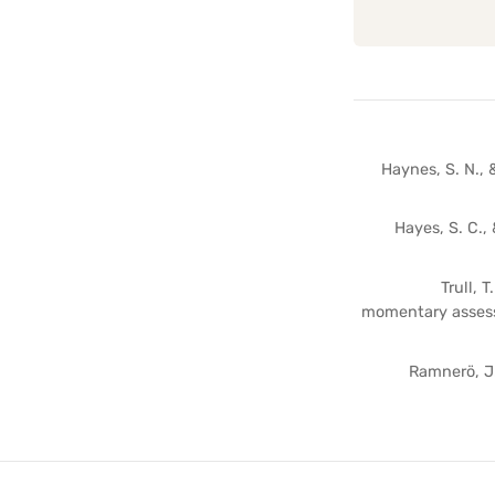
Haynes, S. N., 
Hayes, S. C.,
Trull, 
momentary assessm
Ramnerö, J.