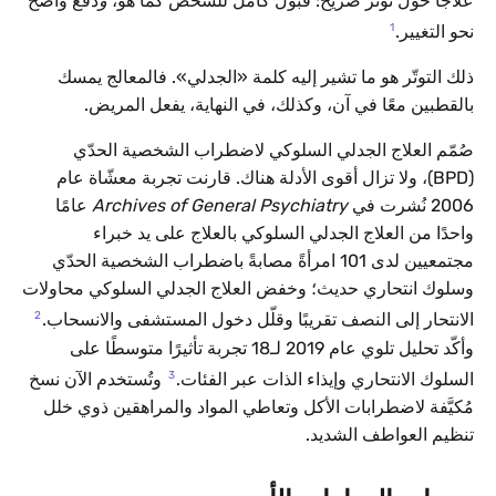
علاجًا حول توتّر صريح: قبول كامل للشخص كما هو،
و
دفعٌ واضح
1
نحو التغيير.
ذلك التوتّر هو ما تشير إليه كلمة «الجدلي». فالمعالج يمسك
بالقطبين معًا في آن، وكذلك، في النهاية، يفعل المريض.
صُمّم العلاج الجدلي السلوكي لاضطراب الشخصية الحدّي
(BPD)، ولا تزال أقوى الأدلة هناك. قارنت تجربة معشّاة عام
2006 نُشرت في
Archives of General Psychiatry
عامًا
واحدًا من العلاج الجدلي السلوكي بالعلاج على يد خبراء
مجتمعيين لدى 101 امرأةً مصابةً باضطراب الشخصية الحدّي
وسلوك انتحاري حديث؛ وخفض العلاج الجدلي السلوكي محاولات
2
الانتحار إلى النصف تقريبًا وقلّل دخول المستشفى والانسحاب.
وأكّد تحليل تلوي عام 2019 لـ18 تجربة تأثيرًا متوسطًا على
3
السلوك الانتحاري وإيذاء الذات عبر الفئات.
وتُستخدم الآن نسخ
مُكيَّفة لاضطرابات الأكل وتعاطي المواد والمراهقين ذوي خلل
تنظيم العواطف الشديد.