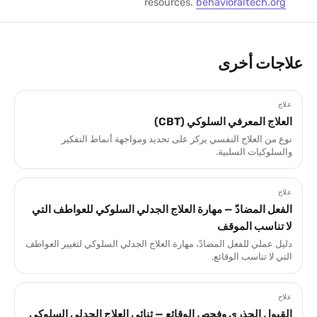
resources.
behavioraltech.org
علاجات أخرى
علاج
العلاج المعرفي السلوكي (CBT)
نوع من العلاج النفسي يركز على تحديد ومواجهة أنماط التفكير
والسلوكيات السلبية.
علاج
الفعل المضادّ — مهارة العلاج الجدلي السلوكي للعواطف التي
لا تناسب الموقف
دليل عملي للفعل المضادّ، مهارة العلاج الجدلي السلوكي لتغيير العواطف
التي لا تناسب الوقائع.
علاج
القبول الجذري وفحص الوقائع — ثنائي العلاج الجدلي السلوكي