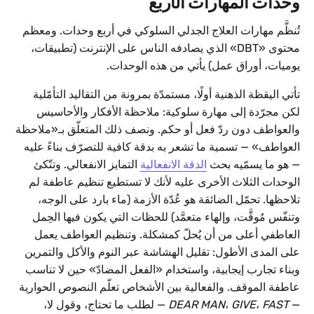
وحدات المهارات الأربع
تُنظَّم مهارات العلاج الجدلي السلوكي في أربع وحدات. ومعظم
محتوى «DBT» الذي يصادفه الناس على الإنترنت (تطبيقات،
يوميات، أوراق عمل) يأتي من هذه الوحدات.
تأتي اليقظة الذهنية أولًا، مستمدّة بمرونة من التقاليد التأمّلية
لكن مجرّدة إلى مهارة سلوكية: ملاحظة الأفكار والأحاسيس
والعواطف دون ردّ فعل أو حكم. ونصف ذلك المتعلّق بـ«ملاحظة
العواطف» — تسمية ما تشعر به بدقة كافية للتصرّف بناءً عليه
— هو ما يسمّيه بحث
الدقة الانفعالية
التمايز الانفعالي. وتتّكئ
الوحدات الثلاث الأخرى عليه لأنك لا تستطيع تنظيم عاطفة لم
تلاحظها. تحمّل الضائقة هو عُدّة الأزمة (ماء بارد على الوجه،
وتنفّس مُوقَّت، وإلهاء متعمَّد) للحظات التي يكون فيها الحِمل
العاطفي أعلى من أن يُحلّ كمشكلة. وتنظيم العواطف يعمل
على المدى الأطول: تقليل الهشاشة عبر النوم والأكل والتمرين
وبناء تجارب إيجابية، واستخدام «الفعل المضادّ» حين لا تناسب
عاطفة الموقف. والفعالية بين الأشخاص تعلّم النصوص الحوارية
—
FAST
،
GIVE
،
DEAR MAN
— لطلب ما تحتاج، وقول لا،