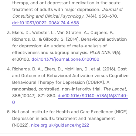
therapy, and antidepressant medication in the acute
treatment of adults with major depression.
Journal of
Consulting and Clinical Psychology
, 74(4), 658–670.
doi:10.1037/0022-006X.74.4.658
Ekers, D., Webster, L., Van Straten, A., Cuijpers, P.,
Richards, D., & Gilbody, S. (2014). Behavioural activation
for depression: An update of meta-analysis of
effectiveness and subgroup analysis.
PLoS ONE
, 9(6),
e100100.
doi:10.1371/journal.pone.0100100
Richards, D. A., Ekers, D., McMillan, D., et al. (2016). Cost
and Outcome of Behavioural Activation versus Cognitive
Behavioural Therapy for Depression (COBRA): A
randomised, controlled, non-inferiority trial.
The Lancet
,
388(10047), 871–880.
doi:10.1016/S0140-6736(16)31140-
0
National Institute for Health and Care Excellence (NICE).
Depression in adults: treatment and management
(NG222).
nice.org.uk/guidance/ng222