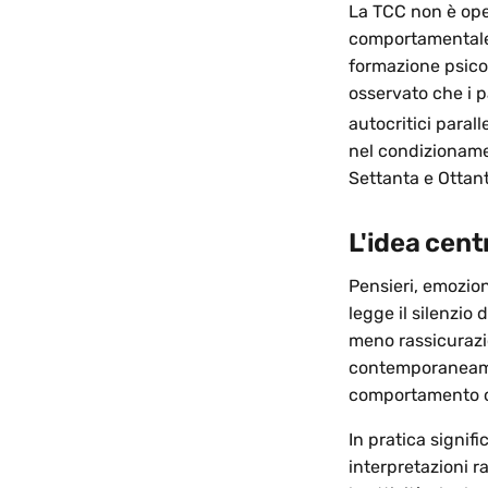
La TCC non è oper
comportamentale 
formazione psicoa
osservato che i 
autocritici parall
nel condizionamen
Settanta e Ottant
L'idea cent
Pensieri, emozion
legge il silenzio
meno rassicurazion
contemporaneamen
comportamento ch
In pratica signif
interpretazioni r