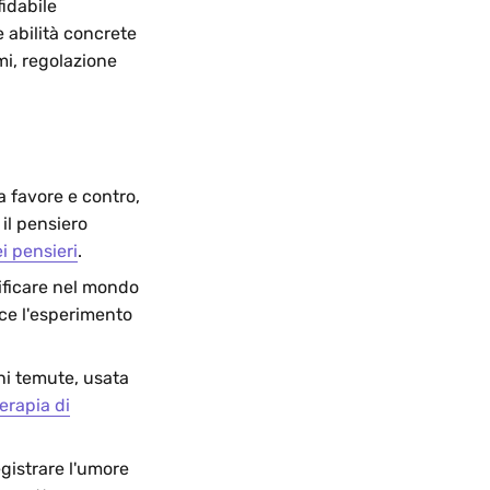
fidabile
 abilità concrete
mi, regolazione
a favore e contro,
 il pensiero
ei pensieri
.
ificare nel mondo
uce l'esperimento
oni temute, usata
terapia di
egistrare l'umore