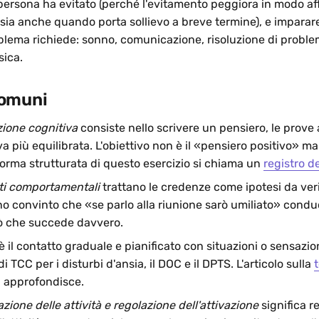
a persona ha evitato (perché l'evitamento peggiora in modo af
sia anche quando porta sollievo a breve termine), e imparare
oblema richiede: sonno, comunicazione, risoluzione di proble
sica.
comuni
zione cognitiva
consiste nello scrivere un pensiero, le prove 
va più equilibrata. L'obiettivo non è il «pensiero positivo» ma
forma strutturata di questo esercizio si chiama un
registro d
ti comportamentali
trattano le credenze come ipotesi da ver
no convinto che «se parlo alla riunione sarò umiliato» cond
iò che succede davvero.
è il contatto graduale e pianificato con situazioni o sensazi
di TCC per i disturbi d'ansia, il DOC e il DPTS. L'articolo sulla
 approfondisce.
one delle attività e regolazione dell'attivazione
significa r