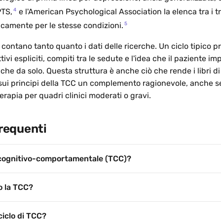
4
PTS,
e l'American Psychological Association la elenca tra i t
5
icamente per le stesse condizioni.
ci contano tanto quanto i dati delle ricerche. Un ciclo tipico 
ivi espliciti, compiti tra le sedute e l'idea che il paziente im
iche da solo. Questa struttura è anche ciò che rende i libri di
ti sui principi della TCC un complemento ragionevole, anche 
terapia per quadri clinici moderati o gravi.
requenti
a cognitivo-comportamentale (TCC)?
o la TCC?
iclo di TCC?