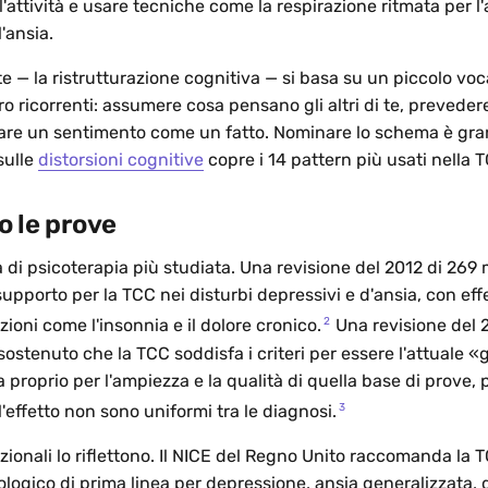
ll'attività e usare tecniche come la respirazione ritmata per l
l'ansia.
e — la ristrutturazione cognitiva — si basa su un piccolo voc
o ricorrenti: assumere cosa pensano gli altri di te, prevedere
ttare un sentimento come un fatto. Nominare lo schema è gra
 sulle
distorsioni cognitive
copre i 14 pattern più usati nella
o le prove
 di psicoterapia più studiata. Una revisione del 2012 di 269 
supporto per la TCC nei disturbi depressivi e d'ansia, con effe
2
izioni come l'insonnia e il dolore cronico.
Una revisione del 
ostenuto che la TCC soddisfa i criteri per essere l'attuale 
a proprio per l'ampiezza e la qualità di quella base di prove
3
l'effetto non sono uniformi tra le diagnosi.
zionali lo riflettono. Il NICE del Regno Unito raccomanda la
logico di prima linea per depressione, ansia generalizzata, 