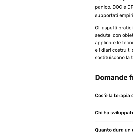
panico, DOC e D
supportati empir
Gli aspetti prati
sedute, con obiett
applicare le tecn
e i diari costrui
sostituiscono la 
Domande f
Cos'è la terapi
Chi ha sviluppat
Quanto dura un c