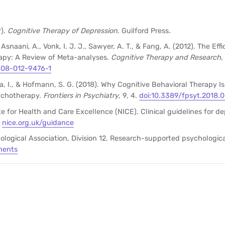
9).
Cognitive Therapy of Depression
. Guilford Press.
Asnaani, A., Vonk, I. J. J., Sawyer, A. T., & Fang, A. (2012). The Eff
apy: A Review of Meta-analyses.
Cognitive Therapy and Research
,
0608-012-9476-1
ea, I., & Hofmann, S. G. (2018). Why Cognitive Behavioral Therapy I
ychotherapy.
Frontiers in Psychiatry
, 9, 4.
doi:10.3389/fpsyt.2018.
te for Health and Care Excellence (NICE). Clinical guidelines for de
.
nice.org.uk/guidance
logical Association, Division 12. Research-supported psychologic
ments