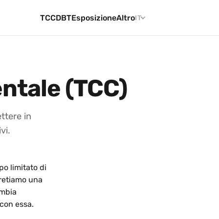
TCC
DBT
Esposizione
Altro
IT
ntale (TCC)
ttere in
vi.
o limitato di
pretiamo una
ambia
 con essa.