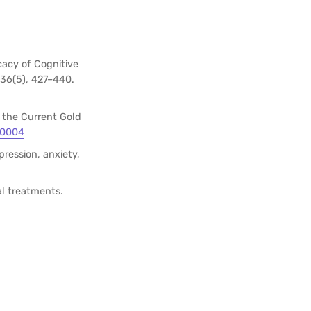
icacy of Cognitive
 36(5), 427–440.
s the Current Gold
00004
pression, anxiety,
al treatments.