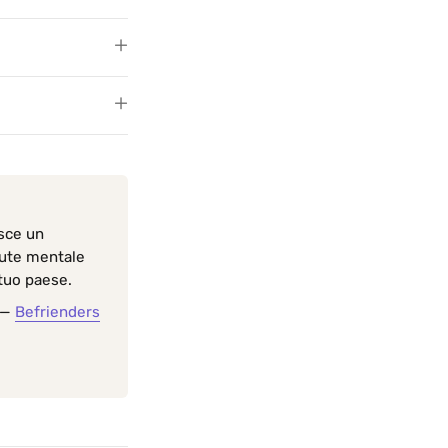
isce un
lute mentale
 tuo paese.
 —
Befrienders