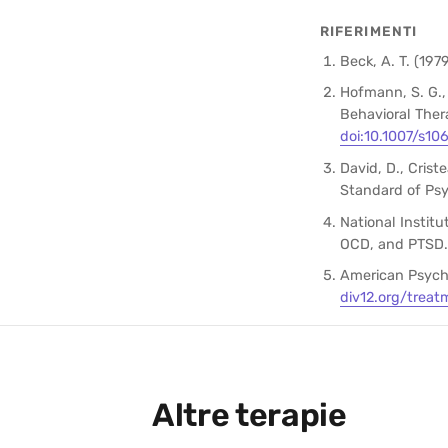
RIFERIMENTI
Beck, A. T. (197
Hofmann, S. G., 
Behavioral Ther
doi:10.1007/s1
David, D., Crist
Standard of Ps
National Institu
OCD, and PTSD
American Psycho
div12.org/treat
Altre terapie