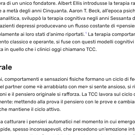
a di un unico fondatore. Albert Ellis introdusse la terapia r
a metà degli anni Cinquanta. Aaron T. Beck, all'epoca psich
nalitica, sviluppò la terapia cognitiva negli anni Sessanta 
pazienti depressi producevano un flusso costante di «pensie
1
elamente ai loro stati d'animo riportati.
La terapia comportam
to classico e operante, si fuse con questi modelli cognitivi
a in quello che i clinici oggi chiamano TCC.
rale
i, comportamenti e sensazioni fisiche formano un ciclo di f
 del partner come «è arrabbiato con me» si sente ansioso, si ri
i e il pensiero originale si rafforza. La TCC lavora sul ciclo 
te: mettendo alla prova il pensiero con le prove e cambia
e mantiene il ciclo attivo.
ica catturare i pensieri automatici nel momento in cui emergo
apide, spesso inconsapevoli, che precedono un'emozione inte