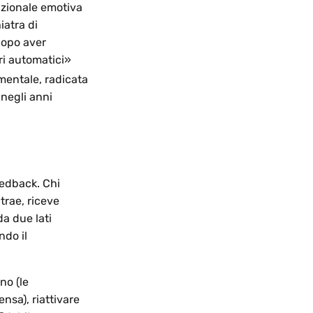
azionale emotiva
iatra di
dopo aver
ri automatici»
entale, radicata
 negli anni
eedback. Chi
trae, riceve
da due lati
ndo il
no (le
nsa), riattivare