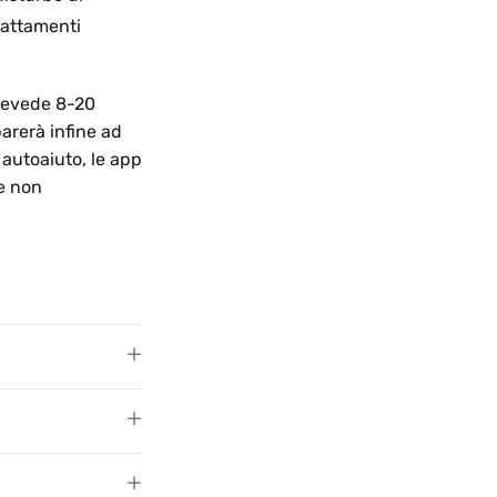
rattamenti
prevede 8-20
parerà infine ad
 autoaiuto, le app
se non