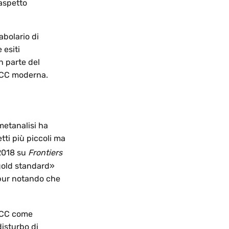
'aspetto
abolario di
 esiti
n parte del
 TCC moderna.
metanalisi ha
tti più piccoli ma
2018 su
Frontiers
«gold standard»
, pur notando che
 TCC come
disturbo di