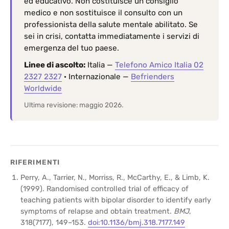
ed educativo. Non costituisce un consiglio
medico e non sostituisce il consulto con un
professionista della salute mentale abilitato. Se
sei in crisi, contatta immediatamente i servizi di
emergenza del tuo paese.
Linee di ascolto:
Italia —
Telefono Amico Italia 02
2327 2327
· Internazionale —
Befrienders
Worldwide
Ultima revisione: maggio 2026.
RIFERIMENTI
Perry, A., Tarrier, N., Morriss, R., McCarthy, E., & Limb, K.
(1999). Randomised controlled trial of efficacy of
teaching patients with bipolar disorder to identify early
symptoms of relapse and obtain treatment.
BMJ
,
318(7177), 149–153.
doi:10.1136/bmj.318.7177.149