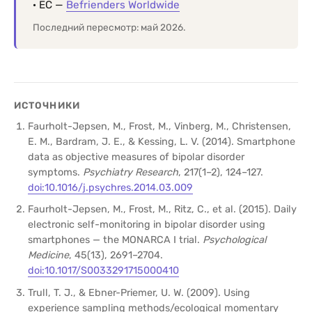
· ЕС —
Befrienders Worldwide
Последний пересмотр: май 2026.
ИСТОЧНИКИ
Faurholt-Jepsen, M., Frost, M., Vinberg, M., Christensen,
E. M., Bardram, J. E., & Kessing, L. V. (2014). Smartphone
data as objective measures of bipolar disorder
symptoms.
Psychiatry Research
, 217(1–2), 124–127.
doi:10.1016/j.psychres.2014.03.009
Faurholt-Jepsen, M., Frost, M., Ritz, C., et al. (2015). Daily
electronic self-monitoring in bipolar disorder using
smartphones — the MONARCA I trial.
Psychological
Medicine
, 45(13), 2691–2704.
doi:10.1017/S0033291715000410
Trull, T. J., & Ebner-Priemer, U. W. (2009). Using
experience sampling methods/ecological momentary