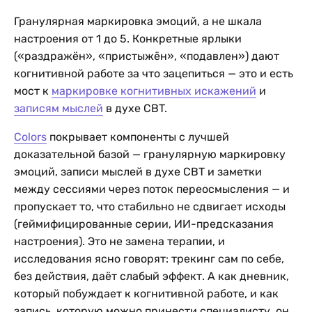
Гранулярная маркировка эмоций, а не шкала
настроения от 1 до 5. Конкретные ярлыки
(«раздражён», «пристыжён», «подавлен») дают
когнитивной работе за что зацепиться — это и есть
мост к
маркировке когнитивных искажений
и
записям мыслей
в духе CBT.
Colors
покрывает компоненты с лучшей
доказательной базой — гранулярную маркировку
эмоций, записи мыслей в духе CBT и заметки
между сессиями через поток переосмысления — и
пропускает то, что стабильно не сдвигает исходы
(геймифицированные серии, ИИ-предсказания
настроения). Это не замена терапии, и
исследования ясно говорят: трекинг сам по себе,
без действия, даёт слабый эффект. А как дневник,
который побуждает к когнитивной работе, и как
запись, которую можно принести специалисту, он