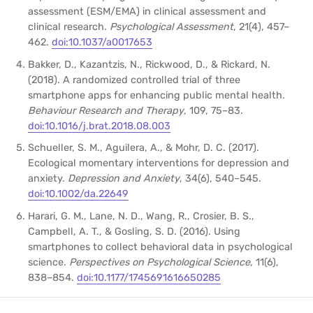
assessment (ESM/EMA) in clinical assessment and
clinical research.
Psychological Assessment
, 21(4), 457–
462.
doi:10.1037/a0017653
Bakker, D., Kazantzis, N., Rickwood, D., & Rickard, N.
(2018). A randomized controlled trial of three
smartphone apps for enhancing public mental health.
Behaviour Research and Therapy
, 109, 75–83.
doi:10.1016/j.brat.2018.08.003
Schueller, S. M., Aguilera, A., & Mohr, D. C. (2017).
Ecological momentary interventions for depression and
anxiety.
Depression and Anxiety
, 34(6), 540–545.
doi:10.1002/da.22649
Harari, G. M., Lane, N. D., Wang, R., Crosier, B. S.,
Campbell, A. T., & Gosling, S. D. (2016). Using
smartphones to collect behavioral data in psychological
science.
Perspectives on Psychological Science
, 11(6),
838–854.
doi:10.1177/1745691616650285