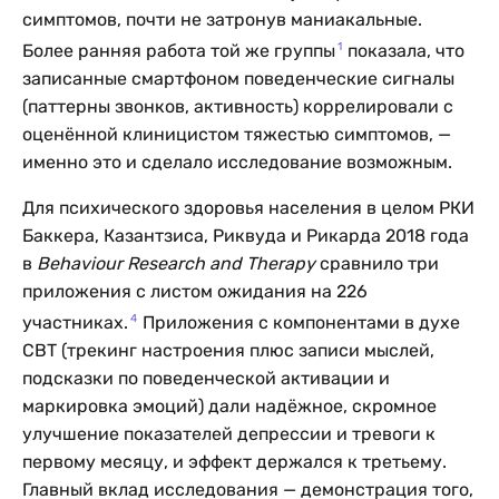
симптомов, почти не затронув маниакальные.
1
Более ранняя работа той же группы
показала, что
записанные смартфоном поведенческие сигналы
(паттерны звонков, активность) коррелировали с
оценённой клиницистом тяжестью симптомов, —
именно это и сделало исследование возможным.
Для психического здоровья населения в целом РКИ
Баккера, Казантзиса, Риквуда и Рикарда 2018 года
в
Behaviour Research and Therapy
сравнило три
приложения с листом ожидания на 226
4
участниках.
Приложения с компонентами в духе
CBT (трекинг настроения плюс записи мыслей,
подсказки по поведенческой активации и
маркировка эмоций) дали надёжное, скромное
улучшение показателей депрессии и тревоги к
первому месяцу, и эффект держался к третьему.
Главный вклад исследования — демонстрация того,