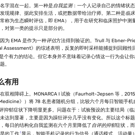
名字混在一起。第一种是
自我监测
：一个人记录自己的情绪状态
发现规律、据此安排生活，或把数据带给治疗师。第二种是
临床
常称为生态瞬时评估，即 EMA），用于在研究和临床照护中测
，对第一类的提示只是部分的。
为 EMA 是作为一种
评估
方法得到验证的。Trull 与 Ebner-Pri
gical Assessment》的综述表明，反复的即时采样能捕捉到回
是个有力的结论。但它本身并不意味着记录心情这一行为会让你
题。
么有用
障碍上。MONARCA I 试验（Faurholt-Jepsen 等，201
ical Medicine》）将 78 名患者随机分组，比较六个月每日智能
评抑郁症状下降明显更多。问题在于：试验预设的主要结局（临
未达到显著，主要是因为躁狂评分几乎没有变化。所以这个标题
，每日的结构化自我监测在六个月里降低了
自评的抑郁
症状，而
1
早的工作
显示，智能手机记录的行为信号（通话模式、活动量