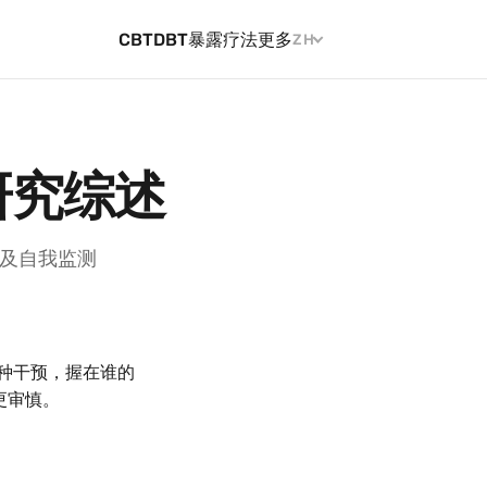
CBT
DBT
暴露疗法
更多
ZH
研究综述
以及自我监测
种干预，握在谁的
更审慎。