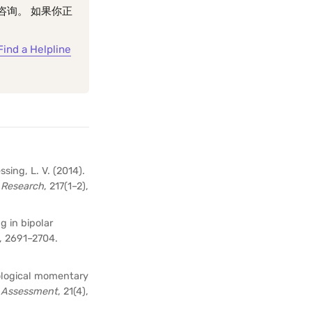
咨询。 如果你正
Find a Helpline
sing, L. V. (2014).
 Research
, 217(1–2),
ng in bipolar
), 2691–2704.
cological momentary
l Assessment
, 21(4),