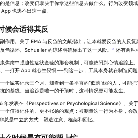
的是信息；改变仍取决于你拿这些信息去做什么。行为改变领域
App 也逃不出这一点。
时候会适得其反
副作用。关于 EMA 与反刍的文献指出，让本就爱反刍的人反
5
刍循环。Schueller 的综述明确标出了这一风险。
还有两种
康焦虑中强迫性症状查验的那套机制，可能依附到心情追踪上。
、一打开 App 就心生畏惧——到这一步，工具本身就在制造问
一个诚实记录三个月、却看到一条平直的“低落”线的人，可能把
抗的基线。当追踪是唯一的干预时，这种情况更可能发生。
016 年发表在《Perspectives on Psychological Scienc
一个值得记住的、更不张扬的观点：被测量这一行为本身，会改
非总是中立的方式，塑造注意、框架和回忆。