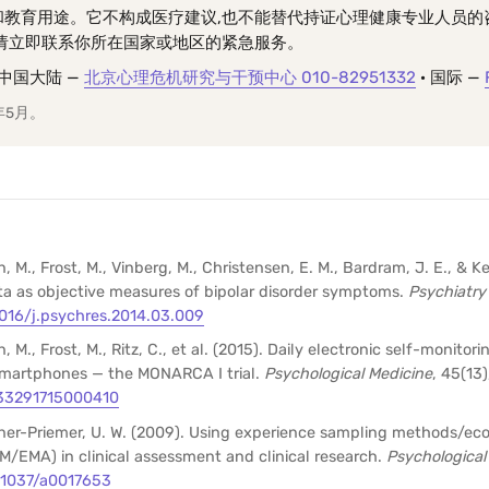
和教育用途。它不构成医疗建议,也不能替代持证心理健康专业人员的
,请立即联系你所在国家或地区的紧急服务。
中国大陆 —
北京心理危机研究与干预中心 010-82951332
· 国际 —
年5月。
 M., Frost, M., Vinberg, M., Christensen, E. M., Bardram, J. E., & Kes
 as objective measures of bipolar disorder symptoms.
Psychiatry
1016/j.psychres.2014.03.009
M., Frost, M., Ritz, C., et al. (2015). Daily electronic self-monitori
smartphones — the MONARCA I trial.
Psychological Medicine
, 45(13
033291715000410
 Ebner-Priemer, U. W. (2009). Using experience sampling methods/e
/EMA) in clinical assessment and clinical research.
Psychologica
0.1037/a0017653