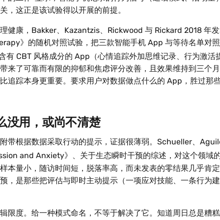
关，这正是该试验得以开展的前提。
Bakker、Kazantzis、Rickwood 与 Rickard 2018 年发
nd Therapy》的随机对照试验，把三款智能手机 App 与等待名单
含有 CBT 风格成分的 App（心情追踪外加思维记录、行为激
带来了可靠而有限的抑郁和焦虑评分改善，且效果维持到三个月
比追踪本身更重要。要求用户对数据做点什么的 App，胜过那
么没用，或尚不清楚
根据数据采取行动的提示，证据很薄弱。Schueller、Aguilera 
ssion and Anxiety》、关于生态瞬时干预的综述，对这个领
样本量小，随访时间短，脱落率高，而未发表的零结果几乎肯定
预，是那些把评估与即时主动提示（一项应对技能、一条行为建
辑限度。给一种模式命名，不等于解决了它。知道周日总是糟糕