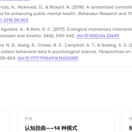
ntzis, N., Rickwood, D., & Rickard, N. (2018). A randomized controlle
s for enhancing public mental health.
Behaviour Research and T
rat.2018.08.003
, Aguilera, A., & Mohr, D. C. (2017). Ecological momentary intervent
pression and Anxiety
, 34(6), 540–545.
doi:10.1002/da.22649
ne, N. D., Wang, R., Crosier, B. S., Campbell, A. T., & Gosling, S. D. 
collect behavioral data in psychological science.
Perspectives on 
 838–854.
doi:10.1177/1745691616650285
疗法
认知扭曲——14 种模式