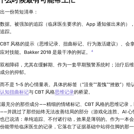
什么时候最有可能帮上忙
出一份简短清单：
数据。被强加的追踪（临床医生要求的、App 通知催出来的）
追踪。
CBT 风格的提示（思维记录、扭曲标记、行为激活建议）、会
4
对技能。Bakker 2018 是最干净的例证。
双相障碍，尤其在缓解期、作为一套早期预警系统时；治疗后维
成分的抑郁。
不是 1–5 的心情量表。具体的标签（“沮丧”“羞愧”“挫败”）
认知扭曲标记
与 CBT 风格
思维记录
的桥梁。
最充分的那些成分——精细的情绪标记、CBT 风格的思维记录
——并跳过了那些始终无法改善结局的部分（游戏化连胜、AI 
也已说清：单纯追踪、不付诸行动，效果是薄弱的。作为一本会
份能带给临床医生的记录，它落在了证据基础中站得住脚的那一