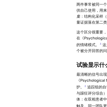
两件事常被同一个
供自己使用，用来
集
：结构化采样（
量证据落在第二类
这个区分很重要，因
在《Psycholo
3
的情绪模式。
这
个被分开回答的问
试验显示什
最清晰的信号出现在双相
《Psycholog
2
护。
追踪组的自
与躁狂评分综合）
体：在双相患者中
触及。同一团队更