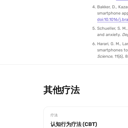
Bakker, D., Kaza
smartphone app
doi:10.1016/j.b
Schueller, S. M.
and anxiety.
De
Harari, G. M., La
smartphones to 
Science
, 11(6),
其他疗法
疗法
认知行为疗法 (CBT)