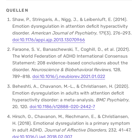
QUELLEN
Shaw, P., Stringaris, A., Nigg, J., & Leibenluft, E. (2014).
Emotion dysregulation in attention deficit hyperactivity
disorder.
American Journal of Psychiatry
, 171(3), 276–293.
doi:10.1176/appi.ajp.2013.13070966
Faraone, S. V., Banaschewski, T., Coghill, D., et al. (2021).
The World Federation of ADHD International Consensus
Statement: 208 evidence-based conclusions about the
disorder.
Neuroscience & Biobehavioral Reviews
, 128,
789–818.
doi:10.1016/j.neubiorev.2021.01.022
Beheshti, A., Chavanon, M.-L., & Christiansen, H. (2020).
Emotion dysregulation in adults with attention deficit
hyperactivity disorder: a meta-analysis.
BMC Psychiatry
,
20, 120.
doi:10.1186/s12888-020-2442-7
Hirsch, O., Chavanon, M., Riechmann, E., & Christiansen,
H. (2018). Emotional dysregulation is a primary symptom
in adult ADHD.
Journal of Affective Disorders
, 232, 41–47.
doi:10.1016/j.jad.2018.02.007