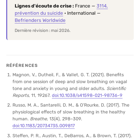
Lignes d'écoute de crise :
France —
3114,
prévention du suicide
· International —
Befrienders Worldwide
Dernière révision : mai 2026.
RÉFÉRENCES
Magnon, V., Dutheil, F., & Vallet, G. T. (2021). Benefits
from one session of deep and slow breathing on vagal
tone and anxiety in young and older adults.
Scientific
Reports
, 11, 19267.
doi:10.1038/s41598-021-98736-9
Russo, M. A., Santarelli, D. M., & O'Rourke, D. (2017). The
physiological effects of slow breathing in the healthy
human.
Breathe
, 13(4), 298–309.
doi:10.1183/20734735.009817
Steffen, P. R., Austin, T., DeBarros, A., & Brown, T. (2017).