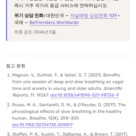
즉시 거주 국가의 응급 서비스에 연락하십시오.
위기 상담 전화:
대한민국 —
자살예방 상담전화 109
·
국제 —
Befrienders Worldwide
최종 검토: 2026년 5월.
참고 문헌
Magnon, V., Dutheil, F., & Vallet, G. T. (2021). Benefits
from one session of deep and slow breathing on vagal
tone and anxiety in young and older adults.
Scientific
Reports
, 11, 19267.
doi:10.1038/s41598-021-98736-9
Russo, M. A., Santarelli, D. M., & O'Rourke, D. (2017). The
physiological effects of slow breathing in the healthy
human.
Breathe
, 13(4), 298–309.
doi:10.1183/20734735.009817
Steffen, P. R., Austin, T., DeBarros, A., & Brown, T. (2017).