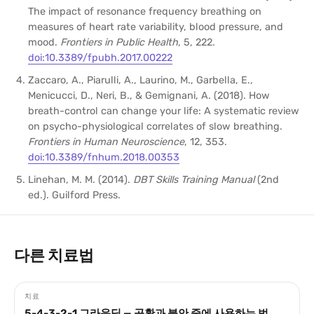
The impact of resonance frequency breathing on
measures of heart rate variability, blood pressure, and
mood.
Frontiers in Public Health
, 5, 222.
doi:10.3389/fpubh.2017.00222
Zaccaro, A., Piarulli, A., Laurino, M., Garbella, E.,
Menicucci, D., Neri, B., & Gemignani, A. (2018). How
breath-control can change your life: A systematic review
on psycho-physiological correlates of slow breathing.
Frontiers in Human Neuroscience
, 12, 353.
doi:10.3389/fnhum.2018.00353
Linehan, M. M. (2014).
DBT Skills Training Manual
(2nd
ed.). Guilford Press.
다른 치료법
치료
5-4-3-2-1 그라운딩 — 공황과 불안 중에 사용하는 법