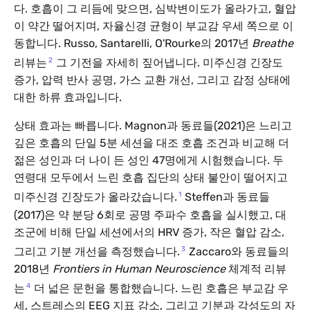
다. 호흡이 그 리듬에 맞으면, 심박변이도가 올라가고, 혈압
이 약간 떨어지며, 자율신경 균형이 부교감 우세 쪽으로 이
동합니다. Russo, Santarelli, O'Rourke의 2017년
Breathe
2
리뷰는
그 기전을 자세히 짚어냅니다. 미주신경 긴장도
증가, 압력 반사 공명, 가스 교환 개선, 그리고 감정 상태에
대한 하류 효과입니다.
상태 효과는 빠릅니다. Magnon과 동료들(2021)은 느리고
깊은 호흡의 단일 5분 세션을 대조 호흡 조건과 비교해 더
젊은 성인과 더 나이 든 성인 47명에게 시험했습니다. 두
연령대 모두에서 느린 호흡 집단의 상태 불안이 떨어지고
1
미주신경 긴장도가 올라갔습니다.
Steffen과 동료들
(2017)은 약 분당 6회로 공명 주파수 호흡을 실시했고, 대
조군에 비해 단일 세션에서의 HRV 증가, 작은 혈압 감소,
3
그리고 기분 개선을 측정했습니다.
Zaccaro와 동료들의
2018년
Frontiers in Human Neuroscience
체계적 리뷰
4
는
더 넓은 문헌을 통합했습니다. 느린 호흡은 부교감 우
세, 스트레스의 EEG 지표 감소, 그리고 기분과 각성도의 자