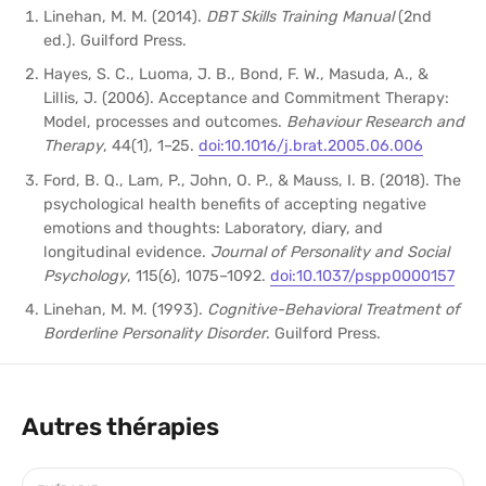
Linehan, M. M. (2014).
DBT Skills Training Manual
(2nd
ed.). Guilford Press.
Hayes, S. C., Luoma, J. B., Bond, F. W., Masuda, A., &
Lillis, J. (2006). Acceptance and Commitment Therapy:
Model, processes and outcomes.
Behaviour Research and
Therapy
, 44(1), 1–25.
doi:10.1016/j.brat.2005.06.006
Ford, B. Q., Lam, P., John, O. P., & Mauss, I. B. (2018). The
psychological health benefits of accepting negative
emotions and thoughts: Laboratory, diary, and
longitudinal evidence.
Journal of Personality and Social
Psychology
, 115(6), 1075–1092.
doi:10.1037/pspp0000157
Linehan, M. M. (1993).
Cognitive-Behavioral Treatment of
Borderline Personality Disorder
. Guilford Press.
Autres thérapies