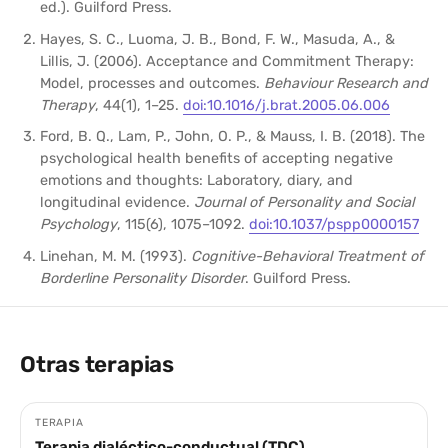
ed.). Guilford Press.
Hayes, S. C., Luoma, J. B., Bond, F. W., Masuda, A., &
Lillis, J. (2006). Acceptance and Commitment Therapy:
Model, processes and outcomes.
Behaviour Research and
Therapy
, 44(1), 1–25.
doi:10.1016/j.brat.2005.06.006
Ford, B. Q., Lam, P., John, O. P., & Mauss, I. B. (2018). The
psychological health benefits of accepting negative
emotions and thoughts: Laboratory, diary, and
longitudinal evidence.
Journal of Personality and Social
Psychology
, 115(6), 1075–1092.
doi:10.1037/pspp0000157
Linehan, M. M. (1993).
Cognitive-Behavioral Treatment of
Borderline Personality Disorder
. Guilford Press.
Otras terapias
TERAPIA
Terapia dialéctico-conductual (TDC)