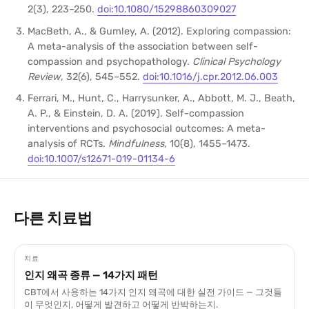
2(3), 223–250.
doi:10.1080/15298860309027
MacBeth, A., & Gumley, A. (2012). Exploring compassion:
A meta-analysis of the association between self-
compassion and psychopathology.
Clinical Psychology
Review
, 32(6), 545–552.
doi:10.1016/j.cpr.2012.06.003
Ferrari, M., Hunt, C., Harrysunker, A., Abbott, M. J., Beath,
A. P., & Einstein, D. A. (2019). Self-compassion
interventions and psychosocial outcomes: A meta-
analysis of RCTs.
Mindfulness
, 10(8), 1455–1473.
doi:10.1007/s12671-019-01134-6
다른 치료법
치료
인지 왜곡 종류 — 14가지 패턴
CBT에서 사용하는 14가지 인지 왜곡에 대한 실전 가이드 — 그것들
이 무엇인지, 어떻게 발견하고 어떻게 반박하는지.