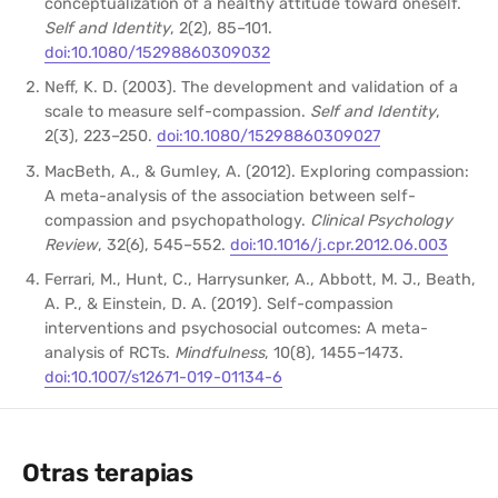
conceptualization of a healthy attitude toward oneself.
Self and Identity
, 2(2), 85–101.
doi:10.1080/15298860309032
Neff, K. D. (2003). The development and validation of a
scale to measure self-compassion.
Self and Identity
,
2(3), 223–250.
doi:10.1080/15298860309027
MacBeth, A., & Gumley, A. (2012). Exploring compassion:
A meta-analysis of the association between self-
compassion and psychopathology.
Clinical Psychology
Review
, 32(6), 545–552.
doi:10.1016/j.cpr.2012.06.003
Ferrari, M., Hunt, C., Harrysunker, A., Abbott, M. J., Beath,
A. P., & Einstein, D. A. (2019). Self-compassion
interventions and psychosocial outcomes: A meta-
analysis of RCTs.
Mindfulness
, 10(8), 1455–1473.
doi:10.1007/s12671-019-01134-6
Otras terapias